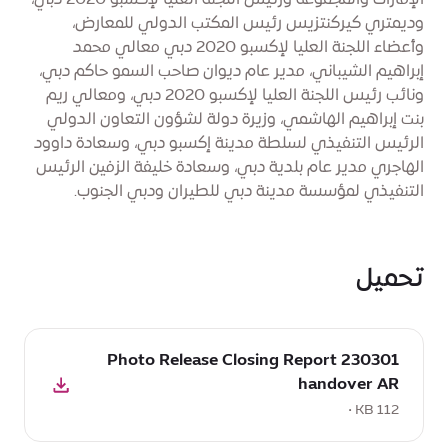
الإمارات والمجموعة ورئيس اللجنة العليا لإكسبو 2020 دبي،
وديمتري كيركنتزيس رئيس المكتب الدولي للمعارض،
وأعضاء اللجنة العليا لإكسبو 2020 دبي معالي محمد
إبراهيم الشيباني، مدير عام ديوان صاحب السمو حاكم دبي،
ونائب رئيس اللجنة العليا لإكسبو 2020 دبي، ومعالي ريم
بنت إبراهيم الهاشمي، وزيرة دولة لشؤون التعاون الدولي
الرئيس التنفيذي لسلطة مدينة إكسبو دبي، وسعادة داوود
الهاجري مدير عام بلدية دبي، وسعادة خليفة الزفين الرئيس
التنفيذي لمؤسسة مدينة دبي للطيران ودبي الجنوب.
تحميل
تحميل
230301 Photo Release Closing Report
:
handover AR
230301
112 KB •
Photo
Release