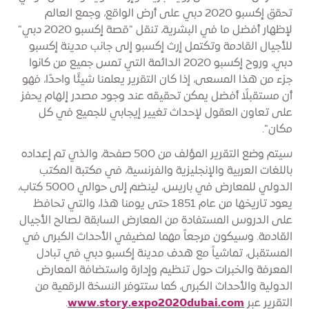
تحقق إكسبو 2020 دبي على أرض الواقع، وجمع العالم
لإظهار أفضل ما في البشرية، تنقل "قصة إكسبو 2020 دبي"
للأجيال القادمة وتكتمل إرث إكسبو إلى جانب مدينة إكسبو
دبي، وروح إكسبو 2020 الدائمة التي تمس جميع من كانوا
جزء من هذا المسعى، إذا كان التقرير يعلمنا شيئًا واحدًا، فهو
أن مستقبلًا أفضل يمكن تحقيقه عند وجود مصدر إلهام يحفز
على تعاون العقول لإحداث تغيير إيجابي للجميع في كل
مكان".
سيتم وضع التقرير المؤلف من 500 صفحة، والذي تم إعداده
باللغات العربية والإنجليزية والفرنسية، في مكتبة المكتب
الدولي للمعارض في باريس، لينضم إلى حوالي 5000 كتاب،
يعود تاريخها من عام 1851 حتى يومنا هذا، والتي تحافظ
على الدروس المستفادة من المعارض السابقة لصالح الأجيال
القادمة. وسيكون مرجعاً مهما لمضيفي الأحداث الكبرى في
المستقبل، تماشياً مع هدف مدينة إكسبو دبي في تبادل
المعرفة والخبرات حول تنظيم وإدارة واستضافة المعارض
الدولية والأحداث الكبرى، كما ستتوفر النسخة الرقمية من
التقرير عبر
www.story.expo2020dubai.com
.