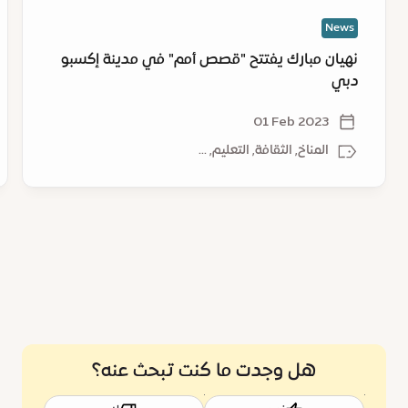
إك
News
دب
نهيان مبارك يفتتح "قصص أمم" في مدينة إكسبو
دبي
01 Feb 2023
المناخ, الثقافة, التعليم, ...
هل وجدت ما كنت تبحث عنه؟