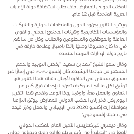
ونائب رئيس اللجنة العليا لإكسبو 2020 دبي، الذي قدم
للمكتب الدولي للمعارض ملف طلب استضافة دولة الإمارات
العربية المتحدة قبل 12 عام.
ويشيد التقرير بجهود الدول والمنظمات الدولية والشركات
والمؤسسات الأكاديمية وهيئات المجتمع المدني والقوى
العاملة والموظفين والمتطوعين والطلاب وكل من ساهم
في ما كان مشروعًا وطنيًا رائدًا بامتياز، وعلامة فارقة في
تاريخ دولة الإمارات العربية المتحدة.
وقال سمو الشيخ أحمد بن سعيد: "بفضل التوجيه والدعم
المستمر من قيادتنا الرشيدة، كان إكسبو 2020 دبي إنجازًا غير
مسبوق، سيبقى في الذاكرة لأجيال مقبلة. هذا التقرير هو
توثيق لكل ما أنجزناه، وكيف تعهدنا بإحداث فرق كبير عبر
التعاون والعمل معاً، وأوفينا بهذا الوعد. ونقدم هذا التقرير
اليوم بكل فخر إلى المكتب الدولي للمعارض ليوثق التزامنا
بمواصلة إرث إكسبو 2020 دبي الإيجابي والعمل وفق قيمه
في مدينة إكسبو دبي".
وقال ديمتري كيركنتزيس، الأمين العام للمكتب الدولي
للمعارض: "انطلاقاً من رؤية جريئة وإرادة قوية وتضامن دولي