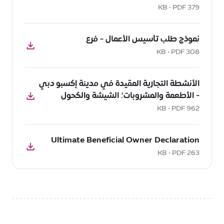
مدينة
طلب
379 KB • PDF
إكسبو
تأسيس
دبي,
تحميل
الأعمال
641
نموذج طلب تأسيس الأعمال - فرع
PDF:
-
KB
نموذج
308 KB • PDF
فرع
طلب
لشركة
تحميل
تأسيس
كيان
الأنشطة التجارية المقيدة في مدينة إكسبو دبي
PDF:
الأعمال
جديد,
- الأطعمة والمشروبات؛ الشيشة والكحول
الأنشطة
-
379
التجارية
962 KB • PDF
فرع,
KB
المقيدة
308
تحميل
في
KB
Ultimate Beneficial Owner Declaration
PDF:
مدينة
Ultimate
263 KB • PDF
إكسبو
Beneficial
دبي
Owner
-
Declaration,
الأطعمة
263
والمشروبات؛
KB
الشيشة