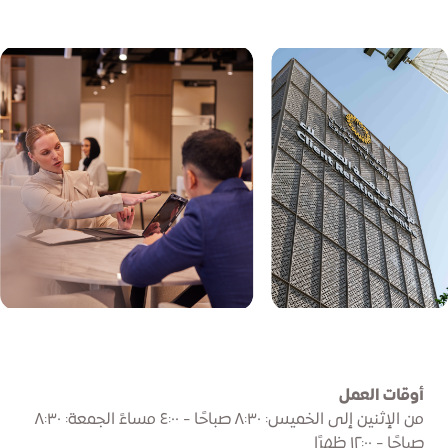
أوقات العمل
من الإثنين إلى الخميس: ٨:٣٠ صباحًا - ٤:٠٠ مساءً الجمعة: ٨:٣٠
صباحًا - ١٢:٠٠ ظهرًا