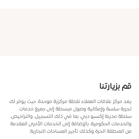
متصلة بشكل جيد بباقي أنحاء المدينة من خلال
مدينة إكسبو دبي مصممة لدعم نجاحك.
محطة مترو خاصة (إكسبو 2020)، بالإضافة إلى
الوصول المباشر عبر أربعة طرق سريعة رئيسية،
وخيارات مواقف مريحة تضمن سهولة التنقل من أي
مكان في دبي.
قم بزيارتنا
يعد مركز علاقات العملاء نقطة مركزية موحدة، حيث يوفر لك
تجربة سلسة وإمكانية وصول مبسطة إلى جميع خدمات
سلطة مدينة إكسبو دبي، بما في ذلك التسجيل، والتراخيص،
والخدمات الحكومية، بالإضافة إلى الخدمات الأخرى المقدمة
من المنطقة الحرة وكذلك تأجير المساحات التجارية.