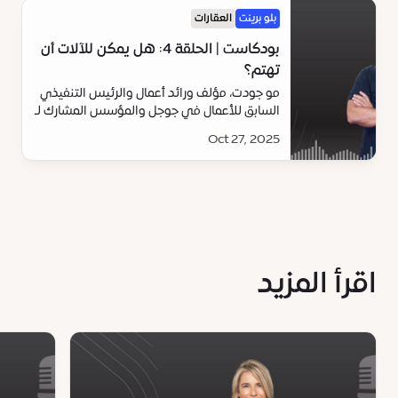
بلو برينت
العقارات
بودكاست | الحلقة 4: هل يمكن للآلات أن
تهتم؟
مو جودت، مؤلف ورائد أعمال والرئيس التنفيذي
السابق للأعمال في جوجل والمؤسس المشارك لـ
@EmmaDotLove، يشارك رأيه حول الذكاء
Oct 27, 2025
الاصطناعي المتمحور حول الإنسان والثورة
التقنية التي تجعل الحياة أكثر ذكاءً وبساطة.
اقرأ المزيد