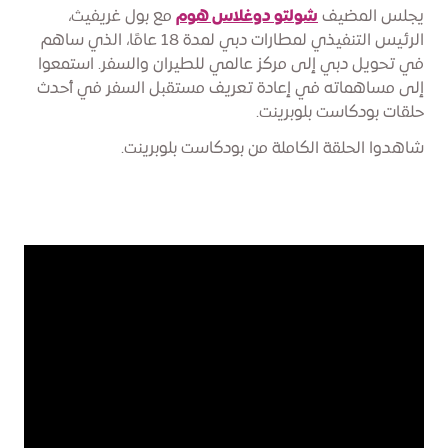
يجلس المضيف
شولتو دوغلاس هوم
مع بول غريفيث،
الرئيس التنفيذي لمطارات دبي لمدة 18 عامًا، الذي ساهم
في تحويل دبي إلى مركز عالمي للطيران والسفر. استمعوا
إلى مساهماته في إعادة تعريف مستقبل السفر في أحدث
حلقات بودكاست بلوبرينت.
شاهدوا الحلقة الكاملة من بودكاست بلوبرينت.