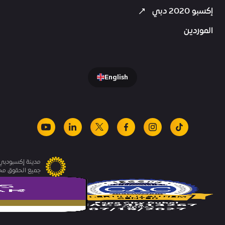
إكسبو 2020 دبي
الموردين
English
youtube
linkedin
facebook
x
instagram
tiktok
مدينة إكسبودبي.
جميع الحقوق م