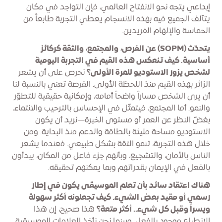
إبداعي يتجه نحو الانفتاح العالمي، فإن التواجد في مكان
يتآلف الجميع فيه بهذه الانسجام يعطي التجربة طابعاً من
الحماسة والإلهام الفريدين.
يتحدّث (SOPM) عن الفرص، والمجتمع، والثقة كركائز
أساسية. كيف تنعكس هذه القيم في التجربة اليومية
لشخص يزور الاستوديو للمرة الأولى؟
نحرص على أن يشعر
الزائر بهذه القيم منذ اللحظة الأولى. الفرصة تعني بالنسبة لنا
أن يرى الشخص مساراً واضحاً أمامه، وإمكانية حقيقية للتطوّر
والنمو. أما المجتمع، فيتمثّل في الإحساس بالترحيب والانتماء،
بغضّ النظر عن العمر أو مستوى الخبرة—نريد أن يكون
الاستوديو مساحة مليئة بالطاقة والدعم منذ البداية. ومن
خلال هذه التجربة، تنمو الثقة بشكل طبيعي. فعندما يشعر
الناس بالأمان، والتشجيع، وبأنهم جزء فاعل من المكان، يبدأون
بالفعل في الإيمان بقدراتهم وبما يمكنهم تحقيقه.
هناك اعتقاد سائد بأن تعلم الموسيقى يكون في إطار
رسمي أو مقيد بعض الشيء. كيف تجعلونه أكثر سهولة
ويسراً وقبل كل شيء.. أكثر متعة؟
هذا صحيح، إن هذا
الانطباع موجود بالفعل. وبينما نحن نأخذ العلامات الموسيقية