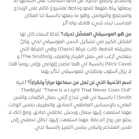
والتقدم، وتجمع الأفراد من كافة الثقافات على اختلافها ما
يجعلها بيئة ملهمة للنمو وخاصة لمشروع قائم على الإبداع
والمجتمع والتواصل. وهو ما جعلها بالنسبة لنا المكان
المناسب لبناء شيء هادف وله أثر.
من هو الموسيقيّ المفضّل لديك؟
ثلاثة أسماء كان لها
الفضل الكبير في تشكيل الحس الموسيقي لدي، وكلٌ
بطريقته الخاصة. كانت فرقة (Oasis) وهي الفرقة التي
جعلتني أرغب في حمل الغيتار والعزف، و(The Smiths) و
(Nick Cave) بالنسبة لي هما مصدر إلهامي وإلى يومنا هذا
لا يزال أسلوب ونظرتي للموسيقى تتأثر بهما.
اسم الأغنية التي لن تمل من سماعها مراراً وتكراراً؟
أغنية
“There Is a Light That Never Goes Out” لفرقةThe
Smith) ) بالنسبة لي هي ابداع أزلي، جمال الكلمات واللحن
المليء بالإحساس العاطفي الصادق، والطريف بنفس الوقت.
مهما استمعت إليها بجمال وبحسّ عاطفي صادق، ومع ذلك لا
يخلو من روح الدعابة. مهما استمعت إليها، تظل تحملني إلى
نفس المشاعر وتبقى بنفس التميز بالنسبة لدي.