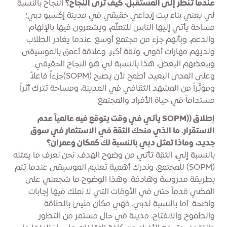
عندما تنظر إلى المستقبل، كيف ترى النجاح؟
النجاح بالنسبة
لي يعني بناء بيت إبداعي حقيقي في مدينة إكسبو دبي؛
مساحة يأتي إليها الناس للتعلّم، ويشعرون فيها بالإلهام
والدعم، وبأنهم جزء من مجتمع أوسع. عندما يغادر الطلاب
ولديهم مهارات أقوى، وثقة أكبر، وعلاقة أعمق بالموسيقى
وببعضهم البعض، هذا بالنسبة لي هو النجاح الحقيقي...
وعلى المدى البعيد، أطمح لأن يصبح (SOPM)جزءاً فاعلاً
ومؤثّراً من المشهد الثقافي في المدينة، ومساحة تترك أثراً
مستداماً في حياة الأفراد والمجتمع.
إطلاق ((SOPM يأتي في وقت يتوقع فيه عالمياً عدم
الاستقرار. ما الذي منحك الثقة في الاستثمار في سوق
جديد، وماذا تمثل دبي بالنسبة لك كمكان وعمران؟
بالنسبة إلي، الثقة تأتي من وضوح الهدف. نحن نعرف ما يمثله
(SOPM) للمجتمع، وندرك أهمية تعليم الموسيقى عندما تتم
بطريقة مدروسة وهادفة. وهذا الوضوح ما شجعني على
المضي قدماً حتى في الأوقات التي لا نملك فيها إجابات
واضحة. أما بالنسبة لدبي، فهي مكان مليئ بالطاقة
والطموح والانفتاح، مدينة في حال مستمر من التطور