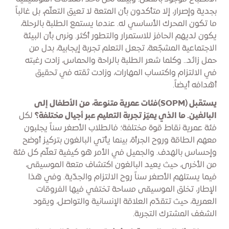
بجدية وإصرار، إلا متأكدون بأن المتعة لا تعيق التعلّم، بل غالباً
ما تكون المحرك الأساسي له. عندما يستمع الطلبة بالرحلة،
يكون لديهم الحافز للاستمرار والتطور أكثر. ونرى بأن البيئة
الاجتماعية المشجّعة، تجعل التعلم تجربة إيجابية، بدل من
حمل زائد.. وكلما شعر الطلبة بالراحة والحماس، زادت رغبته
في الالتزام واكتساب المهارات، وزادت ثقته في تحقيق
أهدافه أيضاً.
يستقبل (SOPM)فئات عمرية متنوعة، من الأطفال إلى
البالغين. ما الذي يميّز تجربة التعليم عبر أجيال مختلفة؟
لكل
فئة عمرية نقاط قوة مختلفة؛ فالطلاب الأصغر سناً يجلبون
معهم الطاقة وروح الجرأة، بينما يأتي البالغون بتركيز أوضح
وإحساس بالهدف. والجميل في الأمر هو كيفية تعلّم كل فئة
من الأخرى، حيث يعيد البالغون اكتشاف متعة الموسيقى،
فيما يستلهم الأصغر سناً روح الالتزام والجدّية. وفي هذا
الإطار، تخلق الموسيقى مساحة تختفي فيها الفروقات
العمرية، حيث تتقدّم العلاقة الإنسانية والتواصل، ويقود
الشغف المشترك التجربة.