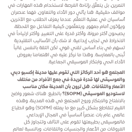
التمرين، بل يتعلّق بإتاحة الفرصة لاستخدام هذه المهارات في
مواقف حقيقية. هنا يأتي دور الأداء والتعاون، فهما عنصران
أساسيان في عملية التعلّم. عندما يعزف الطلاب مع الآخرين،
ويؤدّون أمام جمهور، ويتعلّمون كيفية التفاعل مع اللحظة،
يصبحون أكثر مرونة، وأكثر قدرة على التعبير، وأكثر ارتياحاً في
الانخراط في تجارب إبداعية. لا شك بأن الأساليب التقليدية
تسهم في بناء أساس تقني قوي، لكن الثقة بالنفس غالباً
تُبنى بالممارسة. وهذا ما نركز عليه في اهتمامنا بعروض
الأداء الحي وابتكار الموسيقي الجماعية.
المجتمع هو أحد الركائز التي تقوم عليها مدينة إكسبو دبي،
والموسيقى لها قدرة فريدة في جمع الأفراد من مختلف
الأعمار والثقافات. هل ترون بأن المدينة مكان مناسب
لاستوديو الموسيقى (SOPM)؟
بالطبع. هناك شعور واضح
بالانفتاح والابتكار وروح المجتمع في هذه المدينة، وهذه
القيم تتقاطع بشكل كبير مع ما يمثله (SOPM) وهو انطباع
عالمي عام بات عنصراً أساسياً في المجال الإبداعي.
فالموسيقى بطبيعتها تقوم على التآلف وتتجاوز كل
الفروقات من الأعمار والجنسيات والثقافات، وبالنسبة لعالم