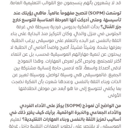
قد لا يشعرون بأنهم ينسجمون مع القوالب التعليمية العامة.
توسّعت (SOPM) لتصبح مفهوماً عالمياً. ماهي رؤيتك عند
تأسيسها، ومتى أدركت أنها المرحلة المناسبة للتوسع خارج
جزر القنال؟
بدأت الفكرة بدروس فردية بسيطة في غرفة
الجلوس في منزل والديّ، وكان التركيز منذ البداية على بناء
الثقة بالنفس عبر البدء بالتعلم على موسيقى يرغب الطلبة
بعزفها بشدة. وشيئاً فشيئاً، أصبح واضحاً أمامي أن الطلبة لا
يبحثون عن تنمية مهاراتهم الموسيقية فحسب، بل عن انتماء
أكثر للمجتمع، وفرص أكبر لعرض المهارات. وهذا النموذج
لاقى أصداءً واسعةً، لأنه لامس حاجة إنسانية مشتركة بين
الجميع، فالموسيقى هي وسيلة تواصل، ووسيلة تعبير عن
الذات وبناء الثقة بالنفس. وعندها شعرت بأن الفكرة نضجت
بما يكفي لتتوسع إلى ما هو أبعد من موطن انطلاقتها
الأولى.
من الواضح أن نموذج (SOPM) يركز على الأداء الفردي
والأداء الجماعي والخبرة الواقعية. برأيك كيف يغيّر ذلك في
أساليب تعزيز الثقة بالنفس وبناء المهارات التقليدية؟
تعليم
الموسيقى لا يقتصر على تطوير المهارات التقنية داخل غرفة