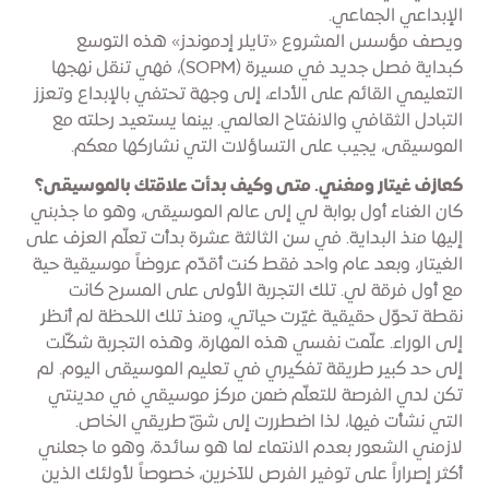
الإبداعي الجماعي.
ويصف مؤسس المشروع «تايلر إدموندز» هذه التوسع
كبداية فصل جديد في مسيرة (SOPM)، فهي تنقل نهجها
التعليمي القائم على الأداء، إلى وجهة تحتفي بالإبداع وتعزز
التبادل الثقافي والانفتاح العالمي. بينما يستعيد رحلته مع
الموسيقى، يجيب على التساؤلات التي نشاركها معكم.
كعازف غيتار ومغني. متى وكيف بدأت علاقتك بالموسيقى؟
كان الغناء أول بوابة لي إلى عالم الموسيقى، وهو ما جذبني
إليها منذ البداية. في سن الثالثة عشرة بدأت تعلّم العزف على
الغيتار، وبعد عام واحد فقط كنت أقدّم عروضاً موسيقية حية
مع أول فرقة لي. تلك التجربة الأولى على المسرح كانت
نقطة تحوّل حقيقية غيّرت حياتي، ومنذ تلك اللحظة لم أنظر
إلى الوراء. علّمت نفسي هذه المهارة، وهذه التجربة شكّلت
إلى حد كبير طريقة تفكيري في تعليم الموسيقى اليوم. لم
تكن لدي الفرصة للتعلّم ضمن مركز موسيقي في مدينتي
التي نشأت فيها، لذا اضطررت إلى شقّ طريقي الخاص.
لازمني الشعور بعدم الانتماء لما هو سائدة، وهو ما جعلني
أكثر إصراراً على توفير الفرص للآخرين، خصوصاً لأولئك الذين