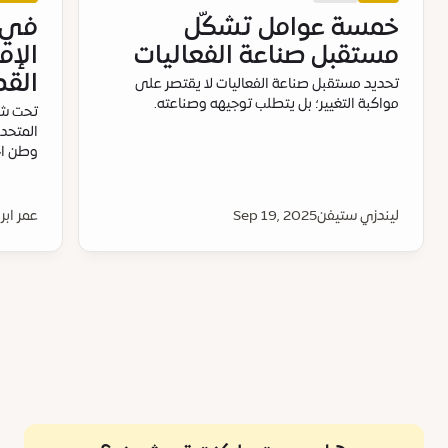
خمسة عوامل تشكّل
في ا
مستقبل صناعة الفعاليات
الإم
القص
تحديد مستقبل صناعة الفعاليات لا يقتصر على
مواكبة التغيير؛ بل يتطلب توجيهه وصناعته.
تحت شعا
وطن اجت
ليندزي ستيفن
Sep 19, 2025
عمر ابر