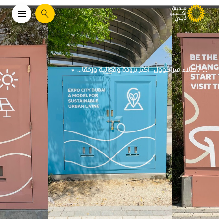
يبحث
طلاء ميراكوول : أكثر برودة وفعالية ورفقا...
...