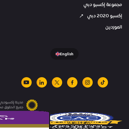
مجموعة إكسبو دبي
إكسبو 2020 دبي
الموردين
English
youtube
linkedin
facebook
x
instagram
tiktok
مدينة إكسبودبي.
جميع الحقوق م