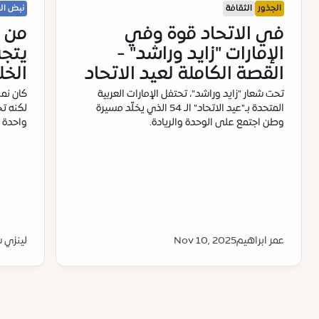
الجذور
الثقافة
نبض ال
في الاتحاد قوة وفي
من ب
الإمارات "زايد وراشد" -
يتجه
القصة الكاملة لعيد الاتحاد
الخل
تحت شعار "زايد وراشد"، تحتفل الإمارات العربية
كان نمط
المتحدة بـ"عيد الاتحاد" الـ 54 الذي يخلّد مسيرة
لكنه ت
وطن اجتمع على الوحدة والريادة.
واحدة م
عمر ابراهيم
Nov 10, 2025
لينزي 