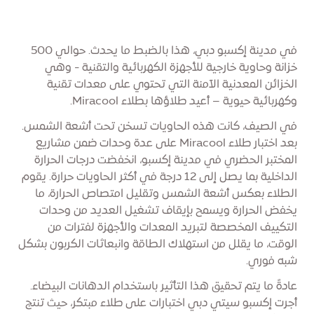
في مدينة إكسبو دبي، هذا بالضبط ما يحدث. حوالي 500
خزانة وحاوية خارجية للأجهزة الكهربائية والتقنية - وهي
الخزائن المعدنية الآمنة التي تحتوي على معدات تقنية
وكهربائية حيوية – أعيد طلاؤها بطلاء Miracool.
في الصيف، كانت هذه الحاويات تسخن تحت أشعة الشمس.
بعد اختبار طلاء Miracool على عدة وحدات ضمن مشاريع
المختبر الحضري في مدينة إكسبو، انخفضت درجات الحرارة
الداخلية بما يصل إلى 12 درجة في أكثر الحاويات حرارة. يقوم
الطلاء بعكس أشعة الشمس وتقليل امتصاص الحرارة، ما
يخفض الحرارة ويسمح بإيقاف تشغيل العديد من وحدات
التكييف المخصصة لتبريد المعدات والأجهزة لفترات من
الوقت، ما يقلل من استهلاك الطاقة وانبعاثات الكربون بشكل
شبه فوري.
عادةً ما يتم تحقيق هذا التأثير باستخدام الدهانات البيضاء.
أجرت إكسبو سيتي دبي اختبارات على طلاء مبتكر، حيث تنتج