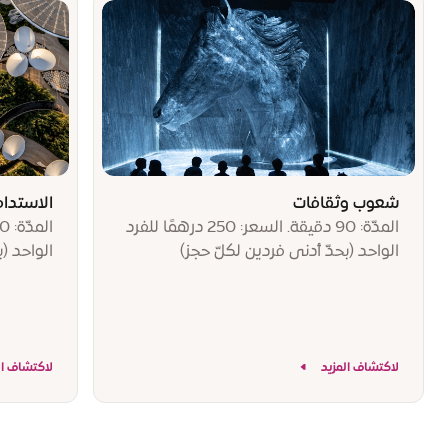
شعوب وثقافات
الاستدام
المدّة: 90 دقيقة. السعر: 250 درهمًا للفرد
الواحد (بحدّ أدنى فردين لكلّ حجز)
الواحد (ب
لاكتشاف المزيد
لاكتشاف ال