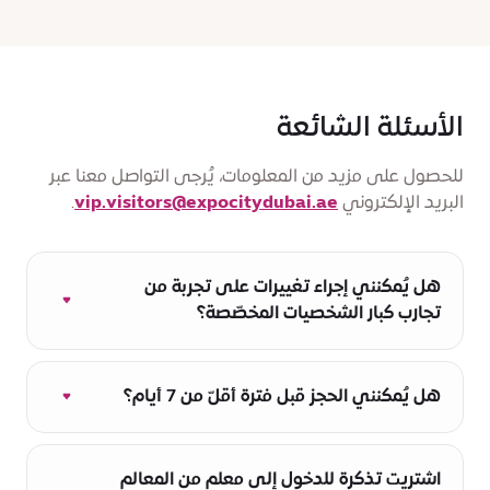
الأسئلة الشائعة
للحصول على مزيد من المعلومات، يُرجى التواصل معنا عبر
البريد الإلكتروني
vip.visitors@expocitydubai.ae
.
هل يُمكنني إجراء تغييرات على تجربة من
تجارب كبار الشخصيات المخصّصة؟
يُمكن تعديل تجارب كبار الشخصيات المخصّصة لدينا
وفقًا لتفضيلاتك. وستُعامل تجربتك على أنّها جولة
هل يُمكنني الحجز قبل فترة أقلّ من 7 أيام؟
من الجولات المصمّمة حسب الطلب.
تُقبل الحجوزات بموجب إخطار قبل 48 ساعة على
الأقلّ من التاريخ المتوقّع للزيارة. ولا يُمكن إجراء
اشتريت تذكرة للدخول إلى معلم من المعالم