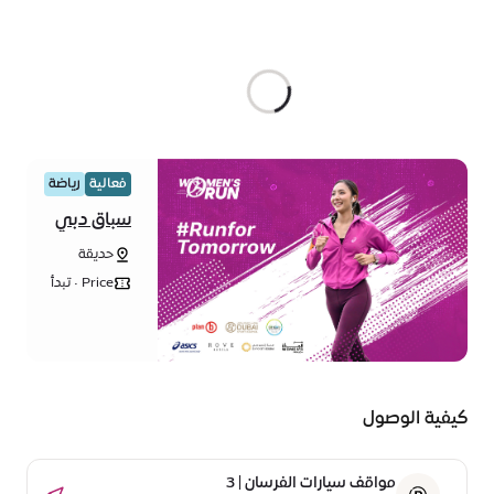
فعالية
رياضة
سباق دبي
لجري
حديقة
السيدات
الفرسان،
2024
Price • تبدأ
مدينة إكسبو
من 26.25
دبي
درهماً
كيفية الوصول
مواقف سيارات الفرسان | 3