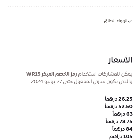
الهواء الطلق
الأسعار
يمكن للمشاركات استخدام
رمز الخصم المبكر WR15
والذي يكون ساري المفعول حتى 27 يوليو 2024.
26.25
درهماً
52.50
درهماً
63
درهماً
78.75
درهماً
84
درهماً
105
دراهم