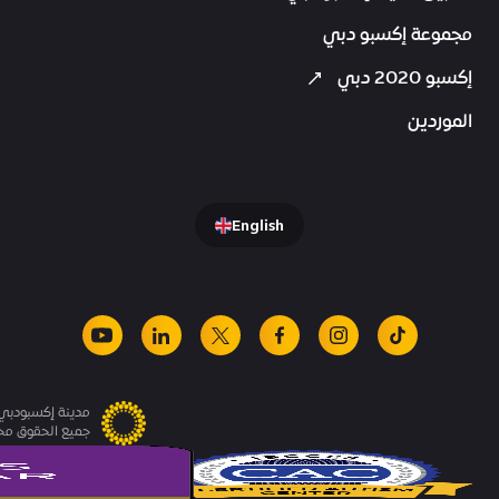
مجموعة إكسبو دبي
إكسبو 2020 دبي
الموردين
English
youtube
linkedin
facebook
x
instagram
tiktok
مدينة إكسبودبي.
جميع الحقوق م