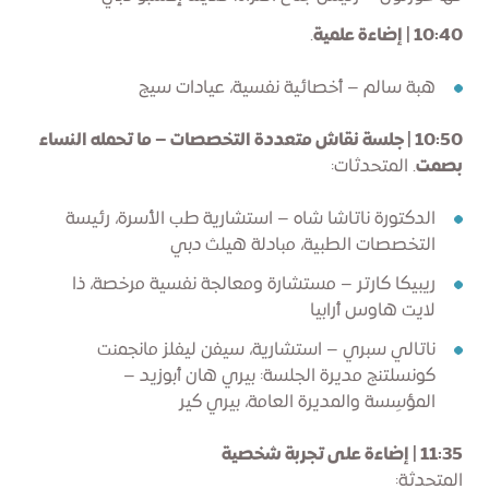
10:40 | إضاءة علمية
.
هبة سالم – أخصائية نفسية، عيادات سيج
10:50 | جلسة نقاش متعددة التخصصات – ما تحمله النساء
بصمت
. المتحدثات:
الدكتورة ناتاشا شاه – استشارية طب الأسرة، رئيسة
التخصصات الطبية، مبادلة هيلث دبي
ريبيكا كارتر – مستشارة ومعالجة نفسية مرخصة، ذا
لايت هاوس أرابيا
ناتالي سبري – استشارية، سيفن ليفلز مانجمنت
كونسلتنج مديرة الجلسة: بيري هان أبوزيد –
المؤسِسة والمديرة العامة، بيري كير
11:35 | إضاءة على تجربة شخصية
المتحدثة: