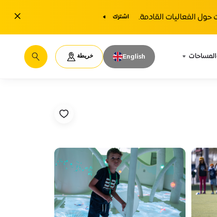
1y.close
حول الفعاليات القادمة.
اشترك
خريطة
المساحات
English
يبحث