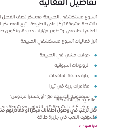
تفاصيل الفعالية
بأنشطة مشوقة تركز على الطبيعة. يتيح المعسكر ال
للعالم الطبيعي، وتطوير مهارات جديدة، وتكوين صد
أبرز فعاليات أسبوع مستكشفي الطبيعة:
جولات مشي في الطبيعة
الروبوتات الحيوانية
زيارة حديقة الملقحات
مغامرات برية في تيرا
سيمفونية الطبيعة مع "أوركسترا فردوس"
والمزيد من الأنشطة!
عرض كلاب الشرطة K9 بالتعاون مع شرطة دبي
هل ترغب في وصول أطفالك مبكّرًا أو مغادرتهم متأخ
الأسفل.
وقت اللعب في جزيرة طاقة
اقرأ المزيد
أنشطة رياضية مع الاتحاد الآسيوي لكرة القدم (AFC)