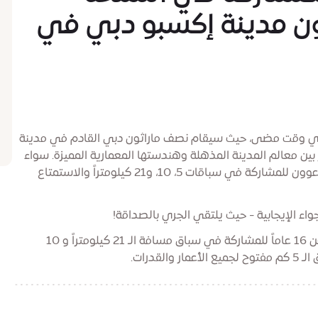
ثون مدينة إكسبو دبي في
أي وقت مضى، حيث سيقام نصف ماراثون دبي القادم في مدينة
ن معالم المدينة المذهلة وهندستها المعمارية المميزة. سواء
كنت عدّاءً محترفًا أو تبحث عن تحدٍ جديد، الجميع مدعوون للمشاركة في سباقات 5، 10، و21 كيلومتراً والاستمتاع
واء الإيجابية - حيث يلتقي الجري بالصداقة!
يجب أن لا يقل عمر المشاركين عن 16 عاماً للمشاركة في سباق مسافة الـ 21 كيلومتراً و 10