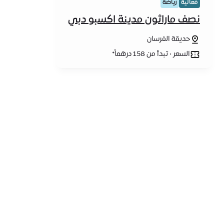
فعالية
رياضة
نصف ماراثون مدينة اكسبو دبي
- النسخة الثانية
حديقة الفرسان
السعر • تبدأ من 158 درهماً*