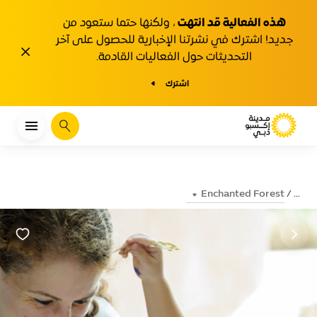
هذه الفعالية قد انتهت
، ولكنها حتما ستعود من
جديد! اشترك في نشرتنا الإخبارية للحصول على آخر
1y.close
التحديثات حول الفعاليات القادمة.
اشترك
يبحث
Enchanted Forest
...