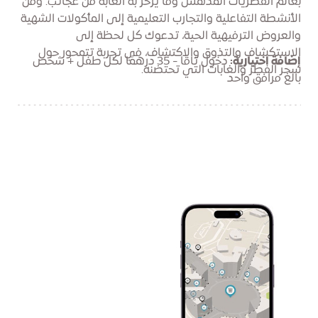
بعالم الفطريات المدهش وما يزخر به الغابة من عجائب. ومن
الأنشطة التفاعلية والتجارب التعليمية إلى المأكولات الشهية
والعروض الترفيهية الحية، تدعوك كل لحظة إلى
الاستكشاف والتذوق والاكتشاف، في تجربة تتمحور حول
إضافة اختيارية:
دخول تاقا - 35 درهمًا لكل طفل + شخص
سحر الفطر والغابات التي تحتضنه.
بالغ مرافق واحد