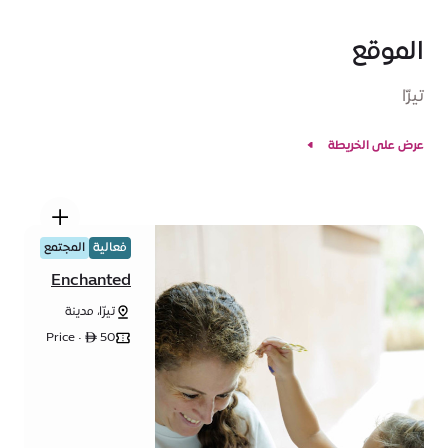
الموقع
تيرّا
عرض على الخريطة
فعالية
المجتمع
Enchanted
Forest
تيرّا، مدينة
إكسبو دبي
Price • ê 50