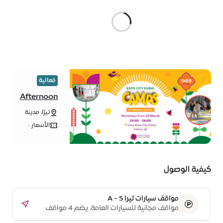
فعالية
Afternoon
camp at
تيرّا، مدينة
Terra
إكسبو دبي
الأسعار •
من 89
درهم / يوم
كيفية الوصول
مواقف سيارات تيرا A - 5
مواقف مجانية للسيارات العامة، يضم 4 مواقف
مخصصة لذوي أصحاب الهمم