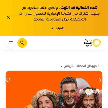
هذه الفعالية قد انتهت
، ولكنها حتما ستعود من
جديد! اشترك في نشرتنا الإخبارية للحصول على آخر
1y.close
التحديثات حول الفعاليات القادمة.
اشترك
يبحث
مهرجان الحصاد الخريفي
...