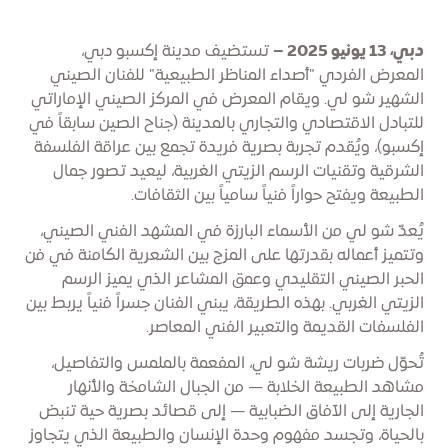
دبي، 13 يونيو 2025 –
تستضيف مدينة إكسبو دبي،
المعرض الفردي "أصداء المناظر الطبيعية" للفنان الصيني
الشهير شو لي. ويقام المعرض في المركز الصيني الإماراتي
للتبادل الاقتصادي والتجاري بالمدينة (جناح الصين سابقاً في
إكسبو)، ويُقدم تجربة بصرية فريدة تجمع بين عراقة الفلسفة
الشرقية وتقنيات الرسم الزيتي الغربية، ليعيد تصور جمال
الطبيعة ويفتح حواراً فنياً سامياً بين الثقافات.
يُعدّ شو لي من الأسماء البارزة في المشهد الفني الصيني،
وتتميز أعماله بقدرتها على المزج بين الشعرية الكامنة في فن
الحبر الصيني التقليدي وعمق المشاعر الذي يميز الرسم
الزيتي الغربي. بهذه الطريقة، يبني الفنان جسراً فنياً يربط بين
الفلسفات القديمة والتعبير الفني المعاصر.
تُحوّل ضربات ريشة شو لي، المفعمة بالملمس والتفاصيل،
مشاهد الطبيعة الخلابة — من الجبال الشامخة والأنهار
الجارية إلى الآفاق الضبابية — إلى قصائد بصرية حية تنبض
بالحياة، وتجسد مفهوم وحدة الإنسان والطبيعة الذي يتجاوز