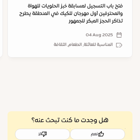
في
أو
فتح باب التسجيل لمسابقة خبز الحلويات للهواة
المنطقة
والمحترفين أول مهرجان للكيك في المنطقة يطرح
يطرح
تذاكر الحجز المبكر للجمهور
تذاكر
الحجز
04 Aug 2025
المبكر
المناسبة للعائلة, الطعام, الثقافة
للجمهور
هل وجدت ما كنت تبحث عنه؟
نعم
لا