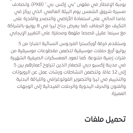
بوجبة الإفطار في مقهى "بي. إكس. بي." (PXB)، وتصادف
مسيرة شروق الشمس يوم البيئة العالمي، الذي يركز في
عامنا الحالي على استعادة الأراضي والتصحر والقدرة على
التكيف مع الجفاف، كما يعرض جناح تيرا في 8 يونيو بالشراكة
مع سينما عقيل قصصا ملهمة ومحفزة على التغيير الإيجابي.
وستقدم فرقة أوركسترا الفردوس النسائية اعتبارا من 5
يوليو أربع حفلات موسيقية تتضمن مقطوعات موسيقية من
فترات زمنية متنوعة. كما تعود المعسكرات الصيفية الشهيرة
في مدينة إكسبو دبي للصغار الذين تتراوح أعمارهم بين 5
إلى 12 عامًا، وتتضمن النشاطات ورشات عمل عن الروبوتات
والتخييم في تيرا والتصوير الفوتوغرافي واللياقة البدنية
والفنون والحرف اليدوية والرحلات الميدانية إلى الوجهات
المميزة.
تحميل ملفات