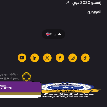
إكسبو 2020 دبي
الموردين
English
youtube
linkedin
facebook
x
instagram
tiktok
مدينة إكسبودبي.
جميع الحقوق م