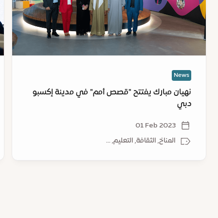
أمم"
دب
في
لت
مدينة
ال
إكسبو
ال
دبي
نح
مس
News
مس
نهيان مبارك يفتتح "قصص أمم" في مدينة إكسبو
دبي
01 Feb 2023
المناخ, الثقافة, التعليم, ...