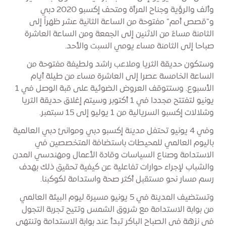
وألف والرؤية وجناح المرأة ومتحف إكسبو 2020 دبي
و"قصص أمم" مفتوحة من الساعة الثانية عشر ظهراً إلى
الثامنة مساءً من الاثنين إلى الجمعة ومن الساعة العاشرة
صباحا إلى الثامنة مساء يومي السبت والأحد.
وستكون حديقة الثريا وملاعب راشد ولطيفة مفتوحة من
الساعة الخامسة عصرا إلى العاشرة مساء من طيلة أيام
الأسبوع. وستتوقف العروض الضوئية على قبة الوصل في 1
يونيو لتفتتح مجددا في 1 أكتوبر وسيتم إغلاق حديقة الثريا
وشلالات إكسبو السريالية من 1 يوليو إلى 15 سبتمبر.
وفي 4 يونيو تحتفل مدينة إكسبو دبي وموانئ دبي العالمية
باليوم العالمي للمحيطات باستضافة المتخصصين في
الاستدامة وصناع السياسات وقادة الأعمال ومهندسي المدن
والشباب لإجراء حوارات تفاعلية عن كيفية تحقيق ذلك بهدف
رسم مسار نحو مستقبل أكثر صحة واستدامة لكوكبنا.
وتستضيف المدينة في 5 يونيو مسيرة ليوم البيئة العالمي
من بوابة الاستدامة مع شروق الشمس وتتيح تجربة التجول
في نزهة في الصباح الباكر تبدأ عند بوابة الاستدامة وتنتهي