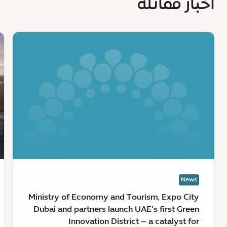
أخبار مماثلة
s
News
:
:
Ministry
مد
of
إك
Economy
دب
and
تع
Tourism,
بر
Expo
لإ
City
مح
Dubai
إك
and
فا
partners
ال
News
launch
UAE’s
Ministry of Economy and Tourism, Expo City
first
Dubai and partners launch UAE’s first Green
Green
Innovation District – a catalyst for