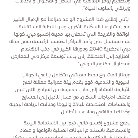
وبتصميم يوفر الرفاهية في الشكل والمحتوى والخدمات
ويرتقي بأسلوب الحياة".
"يأتي إطلاق هذا المشروع الواعد متزامناً مع الإقبال الكبير
على مشاريعنا السكنية الأخرى، ويبرز النظرة المستقبلية
الواثقة والفريدة التي تحظى بها مدينة إكسبو دبي، كونها
قلب مستقبل دبي وأحد المراكز الخمسة الرئيسية ضمن خطة
دبي الحضرية 2040، ودورها الكبير في جذب الاهتمام
المتزايد إلى المنطقة، إلى جانب توسعة مركز دبي للمعارض
ومطار آل مكتوم الدولي."
ويمتاز المشروع بنمط معيشي متكامل يراعي الجوانب
الحيوية والخدمية، فهو يقدم بيئة عمرانية مظللة تمنح
الأولوية للمشاة إلى جانب مجموعة من المرافق التي تلبي
مختلف احتياجات السكان، من مسار للخيل إلى المسابح
والمساحات المخصصة للياقة واليوغا وصالات الرياضة البدينة
وكذلك المقاهي وملاعب للأطفال.
يجمع مشروع إكسبو فالي فيوز بين الاستدامة البيئية
والاجتماعية، باستخدام النباتات المحلية بأنواعها واعتماد