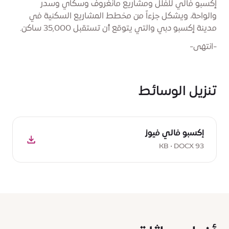
إكسبو فالي للفلل ومشاريع مانغروف وسكاي وسدر
والواحة، ويشكل جزءاً من مخطط المشاريع السكنية في
مدينة إكسبو دبي والتي يتوقع أن تستقبل 35,000 ساكن.
-انتهى-
تنزيل الوسائط
تحميل
إكسبو فالي فيوز
DOCX:
إكسبو
93 KB • DOCX
فالي
فيوز,
93
KB