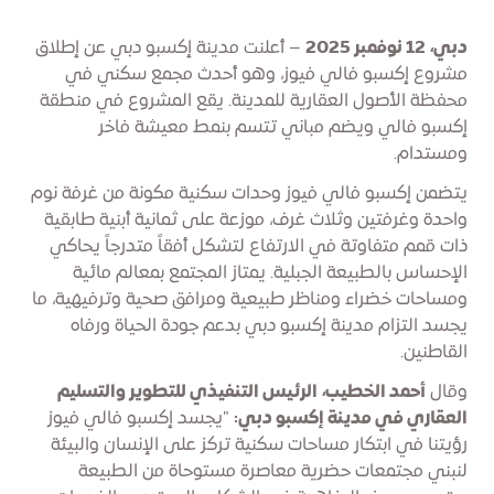
دبي، 12 نوفمبر 2025
– أعلنت مدينة إكسبو دبي عن إطلاق
مشروع إكسبو فالي فيوز، وهو أحدث مجمع سكني في
محفظة الأصول العقارية للمدينة. يقع المشروع في منطقة
إكسبو فالي ويضم مباني تتسم بنمط معيشة فاخر
ومستدام.
يتضمن إكسبو فالي فيوز وحدات سكنية مكونة من غرفة نوم
واحدة وغرفتين وثلاث غرف، موزعة على ثمانية أبنية طابقية
ذات قمم متفاوتة في الارتفاع لتشكل أفقاً متدرجاً يحاكي
الإحساس بالطبيعة الجبلية. يمتاز المجتمع بمعالم مائية
ومساحات خضراء ومناظر طبيعية ومرافق صحية وترفيهية، ما
يجسد التزام مدينة إكسبو دبي بدعم جودة الحياة ورفاه
القاطنين.
وقال
أحمد الخطيب، الرئيس التنفيذي للتطوير والتسليم
العقاري في مدينة إكسبو دبي:
"يجسد إكسبو فالي فيوز
رؤيتنا في ابتكار مساحات سكنية تركز على الإنسان والبيئة
لنبني مجتمعات حضرية معاصرة مستوحاة من الطبيعة