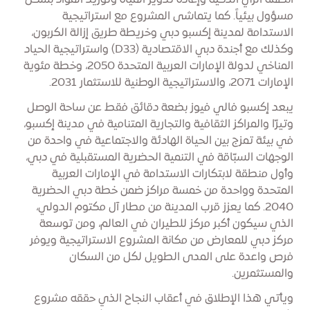
أنظمة الريّ الذكيّة وإعادة تدوير المياه وتوريد المواد بشكل
مسؤول بيئياً. كما يتماشى المشروع مع استراتيجية
الاستدامة لمدينة إكسبو دبي وخريطة طريق إزالة الكربون،
وكذلك مع أجندة دبي الاقتصادية (D33) واستراتيجية الحياد
المناخي لدولة الإمارات العربية المتحدة 2050، وخطة مئوية
الإمارات 2071، والاستراتيجية الوطنية للاستثمار 2031.
يبعد إكسبو فالي فيوز بضعة دقائق فقط عن ساحة الوصل
وتيرّا والمراكز الثقافية والتجارية المتنامية في مدينة إكسبو،
في بيئة تمزج بين الحياة الهادئة والاجتماعية في واحدة من
الوجهات السبّاقة في التنمية الحضرية المستقبلية في دبي،
وأول منطقة لابتكارات الاستدامة في الإمارات العربية
المتحدة وواحدة من خمسة مراكز ضمن خطة دبي الحضرية
2040. كما يعزز قرب المدينة من مطار آل مكتوم الدولي،
الذي سيكون أكبر مركز للطيران في العالم، ومن توسعة
مركز دبي للمعارض من مكانة المشروع الاستراتيجية ويوفر
فرص واعدة على المدى الطويل لكل من السكان
والمستثمرين.
ويأتي هذا الإطلاق في أعقاب النجاح الذي حققه مشروع