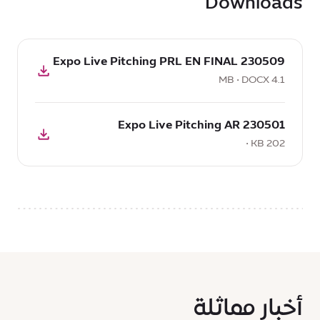
Downloads
تحميل
230509 Expo Live Pitching PRL EN FINAL
DOCX:
230509
4.1 MB • DOCX
Expo
تحميل
Live
230501 Expo Live Pitching AR
:
Pitching
230501
202 KB •
PRL
Expo
EN
Live
FINAL,
Pitching
4.1
AR,
MB
202
KB
أخبار مماثلة