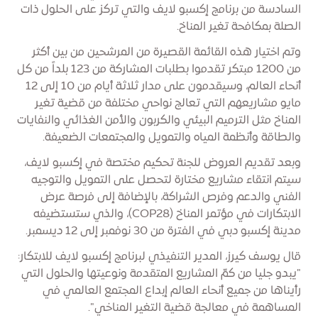
السادسة من برنامج إكسبو لايف والتي تركز على الحلول ذات
الصلة بمكافحة تغير المناخ.
وتم اختيار هذه القائمة القصيرة من المرشحين من بين أكثر
من 1200 مبتكر تقدموا بطلبات المشاركة من 123 بلداً من كل
أنحاء العالم، وسيقدمون على مدار ثلاثة أيام من 10 إلى 12
مايو مشاريعهم التي تعالج نواحي مختلفة من قضية تغير
المناخ مثل الترميم البيئي والكربون والأمن الغذائي والنفايات
والطاقة وأنظمة المياه والتمويل والمجتمعات الضعيفة.
وبعد تقديم العروض للجنة تحكيم مختصة في إكسبو لايف،
سيتم انتقاء مشاريع مختارة لتحصل على التمويل والتوجيه
الفني والدعم وفرص الشراكة، بالإضافة إلى فرصة عرض
الابتكارات في مؤتمر المناخ (COP28)، والذي ستستضيفه
مدينة إكسبو دبي في الفترة من 30 نوفمبر إلى 12 ديسمبر.
قال يوسف كيرز، المدير التنفيذي لبرنامج إكسبو لايف للابتكار:
"يبدو جليا من كمّ المشاريع المتقدمة ونوعيتها والحلول التي
رأيناها من جميع أنحاء العالم إبداع المجتمع العالمي في
المساهمة في معالجة قضية التغير المناخي".