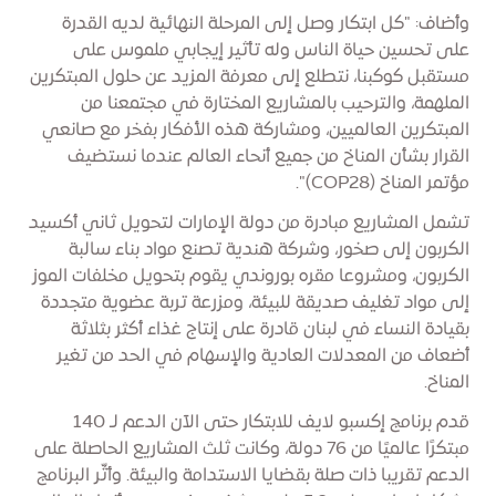
وأضاف: "كل ابتكار وصل إلى المرحلة النهائية لديه القدرة
على تحسين حياة الناس وله تأثير إيجابي ملموس على
مستقبل كوكبنا، نتطلع إلى معرفة المزيد عن حلول المبتكرين
الملهمة، والترحيب بالمشاريع المختارة في مجتمعنا من
المبتكرين العالميين، ومشاركة هذه الأفكار بفخر مع صانعي
القرار بشأن المناخ من جميع أنحاء العالم عندما نستضيف
مؤتمر المناخ (COP28)".
تشمل المشاريع مبادرة من دولة الإمارات لتحويل ثاني أكسيد
الكربون إلى صخور، وشركة هندية تصنع مواد بناء سالبة
الكربون، ومشروعا مقره بوروندي يقوم بتحويل مخلفات الموز
إلى مواد تغليف صديقة للبيئة، ومزرعة تربة عضوية متجددة
بقيادة النساء في لبنان قادرة على إنتاج غذاء أكثر بثلاثة
أضعاف من المعدلات العادية والإسهام في الحد من تغير
المناخ.
قدم برنامج إكسبو لايف للابتكار حتى الآن الدعم لـ 140
مبتكرًا عالميًا من 76 دولة، وكانت ثلث المشاريع الحاصلة على
الدعم تقريبا ذات صلة بقضايا الاستدامة والبيئة. وأثّر البرنامج