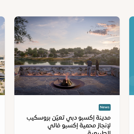
ws
News
:
:
مدينة
مدي
إكسبو
إكس
دبي
دب
تعيّن
تتع
بروسكيب
مع
لإنجاز
الم
محمية
الم
إكسبو
لدو
فالي
الإ
الطبيعية
الع
الم
News
للت
مدينة إكسبو دبي تعيّن بروسكيب
الم
لإنجاز محمية إكسبو فالي
الطبيعية