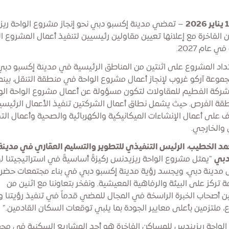
– تمضي مدينة إكسبو دبي نحو إنجاز مشروع الواحة ري
 الفاخرة مع إعلانها تعيين مقاولين رئيسيين لتنفيذ أعمال المشروع ال
 عام 2027.
داد المشروع على اثنتين من المناطق الرئيسية في مدينة إكسبو دبي
مجموعة آركو غروب لإنجاز أعمال مشروع الواحة في منطقة التنقل، بينم
شركة الفطيم للمقاولات لتكون مسؤولة عن أعمال مشروع الواحة الو
ة الفرص. حيث يشمل نطاق أعمال الشركتين تنفيذ الأعمال الرئيسي
ف على أعمال الإنشاءات الميكانيكية والكهربائية والصحية وأعمال ال
 والخارجي.
مد الخطيب، الرئيس التنفيذي للتطوير والتسليم العقاري في مدينة
دبي
"يمثل مشروع الواحة ريزيدنس ركيزةً أساسيةً في استراتيجيتنا لب
مدينة دبي، ويجسد رؤية مدينة إكسبو دبي في بناء مجتمعات حضري
تركز على البيئة والرفاهية المعيشية. ونفخر بتعاوننا مع اثنين من
ين أصحاب الخبرة الراسخة في المجال للمضي قدماً في تنفيذ رؤيتنا و
، ملتزمين بأعلى معايير الجودة بما يلبي توقعات السكان القادمين."
لواحة ريزيندس للمساكن الفاخرة هو أحد المشاريع السكنية في م