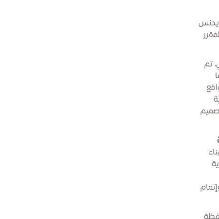
زيدنس
مقرر
، تم
ا
اقع
ة
تصميم
ناء
ة
إتمام
حفظة