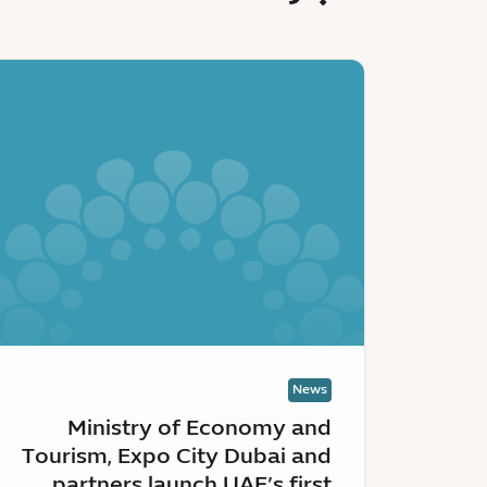
News
:
Ministry
of
Economy
and
Tourism,
Expo
City
Dubai
and
partners
launch
News
UAE’s
Ministry of Economy and
first
Tourism, Expo City Dubai and
Green
partners launch UAE’s first