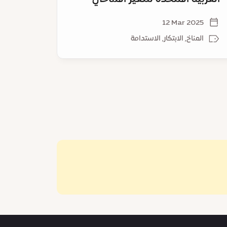
كوريا
025
12 Mar 2025
المناخ, الابتكار, الاستدامة
الاب