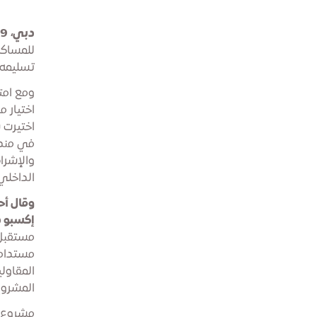
دبي، 19 يناير 2026
للمساكن
تسليمه في
ومع امت
اختيار 
اختيرت 
في منطق
والإشرا
الداخلي
وقال أح
إكسبو 
مستقبل 
مستدامة 
المقاول
المشروع
مشروع ا