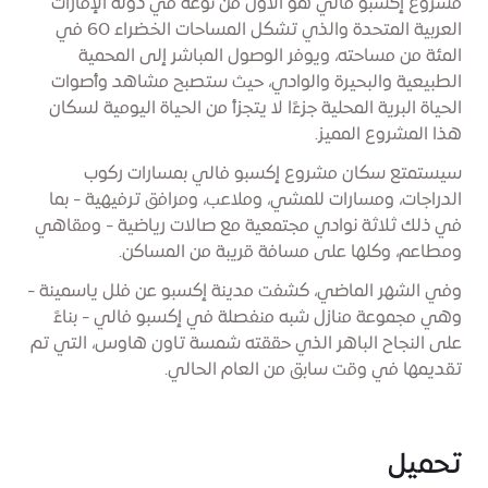
مشروع إكسبو فالي هو الأول من نوعه في دولة الإمارات
العربية المتحدة والذي تشكل المساحات الخضراء 60 في
المئة من مساحته، ويوفر الوصول المباشر إلى المحمية
الطبيعية والبحيرة والوادي، حيث ستصبح مشاهد وأصوات
الحياة البرية المحلية جزءًا لا يتجزأ من الحياة اليومية لسكان
هذا المشروع المميز.
سيستمتع سكان مشروع إكسبو فالي بمسارات ركوب
الدراجات، ومسارات للمشي، وملاعب، ومرافق ترفيهية - بما
في ذلك ثلاثة نوادي مجتمعية مع صالات رياضية - ومقاهي
ومطاعم، وكلها على مسافة قريبة من المساكن.
وفي الشهر الماضي، كشفت مدينة إكسبو عن فلل ياسمينة -
وهي مجموعة منازل شبه منفصلة في إكسبو فالي - بناءً
على النجاح الباهر الذي حققته شمسة تاون هاوس، التي تم
تقديمها في وقت سابق من العام الحالي.
تحميل