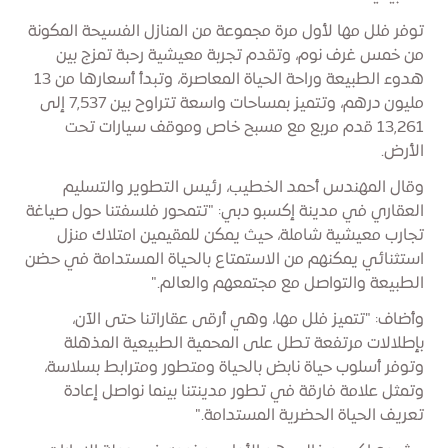
توفر فلل مها لأول مرة مجموعة من المنازل الفسيحة المكونة
من خمس غرف نوم، وتقدم تجربة معيشية رحبة تمزج بين
هدوء الطبيعة وراحة الحياة المعاصرة، وتبدأ أسعارها من 13
مليون درهم، وتتميز بمساحات واسعة تتراوح بين 7,537 إلى
13,261 قدم مربع مع مسبح خاص وموقف سيارات تحت
الأرض.
وقال المهندس أحمد الخطيب، رئيس التطوير والتسليم
العقاري في مدينة إكسبو دبي: "تتمحور فلسفتنا حول صياغة
تجارب معيشية شاملة، حيث يمكن للمقيمين امتلاك منزل
استثنائي يمكنهم من الاستمتاع بالحياة المستدامة في حضن
الطبيعة والتواصل مع مجتمعهم والعالم."
وأضاف: "تتميز فلل مها، وهي أرقى عقاراتنا حتى الآن،
بإطلالات مرتفعة تطل على المحمية الطبيعية المذهلة
وتوفر أسلوب حياة نابض بالحياة ومتطور ومترابط بسلاسة،
وتمثل علامة فارقة في تطور مدينتنا بينما نواصل إعادة
تعريف الحياة الحضرية المستدامة."