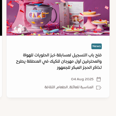
لمسابقة
جن
خبز
ال
الحلويات
وت
للهواة
جن
والمحترفين
ال
أول
ف
مهرجان
إك
News
للكيك
25
في
أو
فتح باب التسجيل لمسابقة خبز الحلويات للهواة
المنطقة
والمحترفين أول مهرجان للكيك في المنطقة يطرح
يطرح
تذاكر الحجز المبكر للجمهور
تذاكر
الحجز
04 Aug 2025
المبكر
المناسبة للعائلة, الطعام, الثقافة
للجمهور