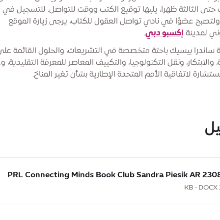
حتى الثالثة ظهرا، يليها توقيع الكتب ووقت للتواصل. للتسجيل في 
ولتصبح عضوًا في نادي تواصل العقول للكتاب، يرجى زيارة الموقع
وني لمدينة
إكسبو دبي
.
ة ساندرا بيسيك باحثة متخصصة في التشريعات، والحلول القائمة عل
 والابتكار، ونقل التكنولوجيا، والتكييف المعاصر للمعرفة التقليدية، 
تشارة لاتفاقية الأمم المتحدة الإطارية بشأن تغير المناخ.
ل
230825 PRL Connecting Minds Book
1
Conn