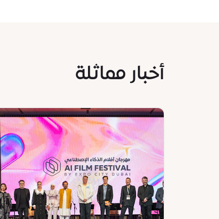
Minds
Book
Club
Sandra
Piesik
AR,
أخبار مماثلة
108
KB
News
:
مهرجان
أفلام
الذكاء
الاصطناعي
في
مدينة
إكسبو
يتوّج