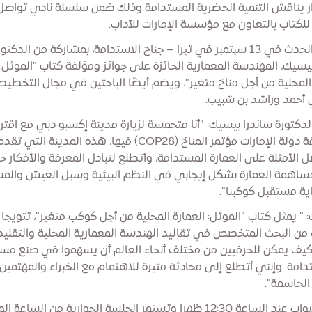
 يناقش التنمية الحضرية المستدامة وذلك ضمن سلسلة نادي تواصل
للكتاب بالتعاون مع مؤسسة الإمارات للآداب.
ينطلق الحدث في 13 سبتمبر في تيرا – جناح الاستدامة، بمشاركة من الدكتو
بيسيك، المهندسة المعمارية الحائزة على جوائز ومؤلفة كتاب "الموئل:
 المحلية من أجل مناخ متغير"، ويضم أيضًا الباحثين في مجال التخطيط
أحمد وراشد بن شبيب.
لدكتورة ساندرا بيسيك: "أنا متحمسة لزيارة مدينة إكسبو دبي مع اقتر
استضافة دولة الإمارات مؤتمر المناخ (COP28) فيها، هذه المدينة الت
 الأمثلة على العمارة المستدامة، وأتطلع لتبادل المعرفة والأفكار ح
ساهمة العمارة بشكل إيجابي في النظم البيئية وسبل العيش والم
ة مستقبل كوكبنا".
 " يمثل كتاب "الموئل: العمارة المحلية من أجل كوكب متغير"، تتويجا
من البحث المتخصص في تقاليد الهندسة المعمارية المحلية والتقليد
يف يمكن للحرفيين من مختلف أنحاء العالم أن يسهموا في صنع مس
دامة. وإنني أتطلع إلى محادثة مثيرة للاهتمام مع الخبراء والمهتمين
الحاسمة".
تفتح الأبواب عند الساعة 12:30 ظهرا وتستمر الجلسة الحوارية من الساعة 