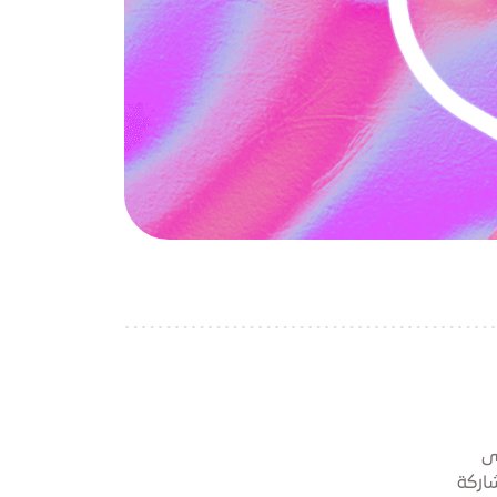
ى
اركة