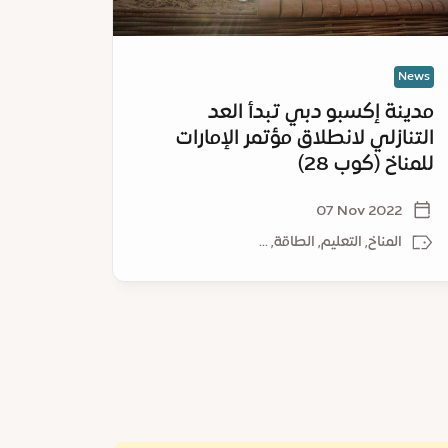
مارات
العالمية
ناخ
ب
News
News
مدينة إكسبو دبي تبدأ العد
مدينة 
التنازلي لانطلاق مؤتمر الإمارات
الترشي
للمناخ (كوب 28)
العالمي
022
07 Nov 2022
المناخ, التعليم, الطاقة, ...
المن