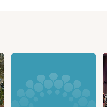
ws
News
:
:
المجتمع
مدي
الدبلوماسي
إكس
يبدأ
دب
رحلة
تبد
جديدة
الع
من
الت
التعاون
لان
في
مؤت