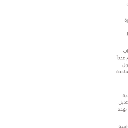
رة
اب
ي تقدم عدداً
ول
ساعدة
ية
تقبل
 بهذه
الواحدة