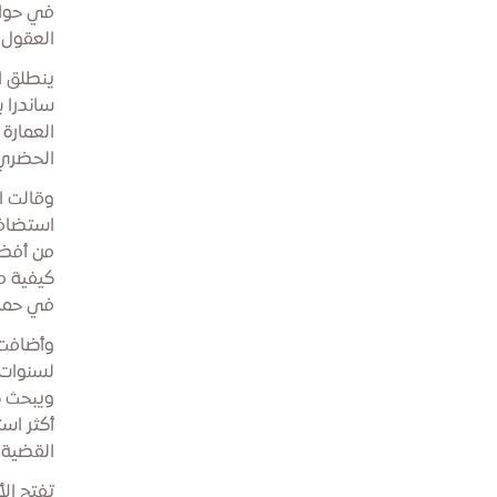
في حوار
العقول 
ساندرا 
العمارة
الحضري 
وقالت ا
من أفضل
كيفية م
في حماي
وأضافت:
لسنوات 
ويبحث ك
أكثر است
القضية 