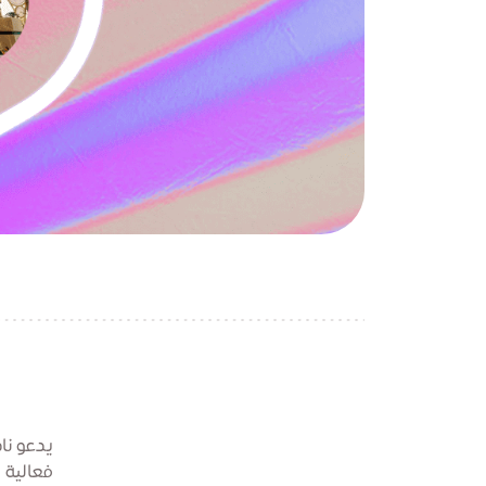
يدعو نا
فعالية 