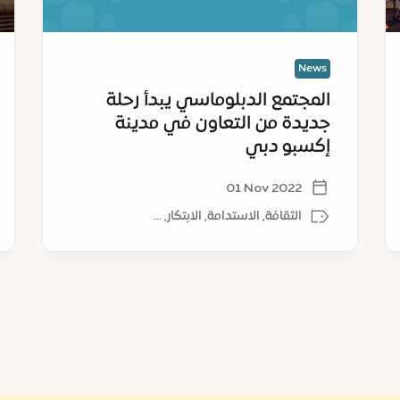
مدينة
الإ
إكسبو
للم
دبي
(كو
News
28)
المجتمع الدبلوماسي يبدأ رحلة
جديدة من التعاون في مدينة
إكسبو دبي
01 Nov 2022
الثقافة, الاستدامة, الابتكار, ...