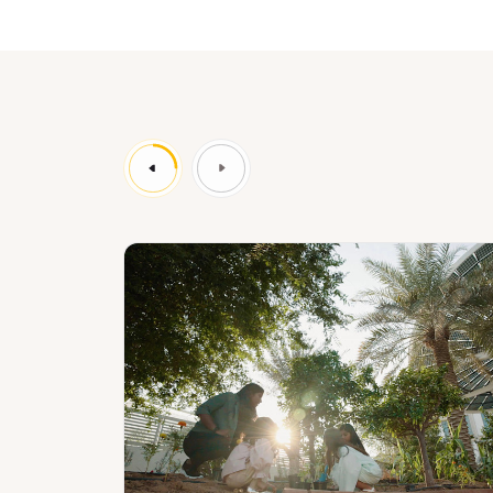
News
Ne
:
نة
مدينة
بو
إكسبو
ي
دبي
أ
تستقبل
د
الترشيحات
نازلي
لجائزة
طلاق
"إيرث
مر
شوت"