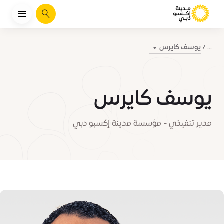
يبحث
يوسف كايرس
...
يوسف كايرس
مدير تنفيذي - مؤسسة مدينة إكسبو دبي