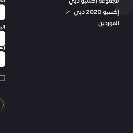
مجموعة إكسبو دبي
الا
إكسبو 2020 دبي
الموردين
الب
رقم