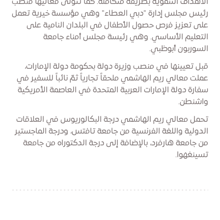
الأهداف التنموية بطريقة متكاملة. كما تتولى معاليها منصب
رئيس مجلس إدارة "دبي العطاء" وهي مؤسسة خيرية تعمل
على تعزيز فرص حصول الأطفال في البلدان النامية على
التعليم الأساسي. وهي رئيسة مجلس أمناء جامعة
السوربون أبوظبي.
قبل تعيينها في منصب وزيرة دولة بحكومة دولة الإمارات،
عملت معالي ريم الهاشمي ملحقاً تجارياً ثمّ نائباً للسفير في
سفارة دولة الإمارات العربية المتحدة في العاصمة الأمريكية
واشنطن.
تحمل معالي ريم الهاشمي درجة البكالوريوس في العلاقات
الدولية واللغة الفرنسية من جامعة تافتس، ودرجة الماجستير
من جامعة هارفرد، بالإضافة إلى درجة الدكتوراه من جامعة
تسينغهوا.