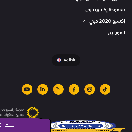
مجموعة إكسبو دبي
إكسبو 2020 دبي
الموردين
English
youtube
linkedin
facebook
x
instagram
tiktok
مدينة إكسبودبي.
جميع الحقوق م