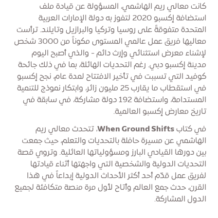
كانت معالي ريم الهاشمي، المسؤولة عن قيادة ملف
استضافة إكسبو 2020 لتفوز به دولة الإمارات العربية
المتحدة متفوقةً على روسيا وتركيا والبرازيل وتايلند. ترأست
معاليها فريق عمل عالمي المستوى مكوناً من 3000 شخص
لإشناء معرض استثنائي وإرث دائم - والذي أصبح اليوم
مدينة إكسبو دبي. رغم التحديات الهائلة، بما في ذلك جائحة
كوفيد التي تسببت في تأخير الافتتاح لمدة عام، نجح إكسبو
في استقطاب ما يقارب 25 مليون زائر، وابتكار نموذج للتنمية
المستدامة، واستضافة 192 دولة مشاركة، في سابقة في
تاريخ معارض إكسبو العالمية.
في كتاب
When Ground Shifts
، تتحدث معالي ريم
الهاشمي عن مسيرة حافلة بالتحديات والتعلم، حيث جمعت
بين دورها القيادي البارز ومسؤولياتها العائلية. وتروي قصة
التحديات الدولية والشخصية التي واجهتها أثناء قيادتها
لفريق عمل قدّم أحد أكثر الأحداث الدولية إبداعاً في هذا
القرن، حدث جمع العالم وأتاح لأول مرة منصة متكافئة لجميع
الدول المشاركة.