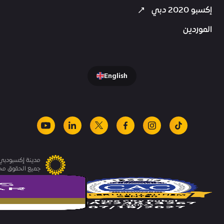
إكسبو 2020 دبي
الموردين
English
youtube
linkedin
facebook
x
instagram
tiktok
مدينة إكسبودبي.
جميع الحقوق م