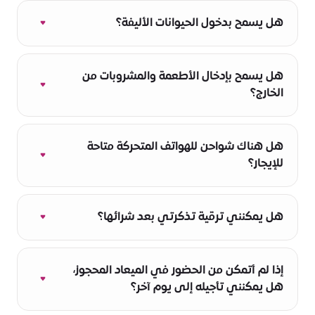
يُسمح بالدخول مجددًا في نفس اليوم. يُرجى
الاحتفاظ بإيصال الدفع لتقديمه لموظف الاستقبال.
هل يسمح بدخول الحيوانات الأليفة؟
لا، اصطحاب الحيوانات غير مسموح داخل المبنى.
هل يسمح بإدخال الأطعمة والمشروبات من
الخارج؟
نعم.
هل هناك شواحن للهواتف المتحركة متاحة
للإيجار؟
لا تتوفر لدينا شواحن، ولكن هناك الكثير من
المقابس الكهربائية التي يمكنك استخدامها لهذا
هل يمكنني ترقية تذكرتي بعد شرائها؟
الغرض.
يمكن تمديد تذكرة نصف اليوم إلى تذكرة يوم
كامل.
إذا لم أتمكن من الحضور في الميعاد المحجوز،
هل يمكنني تأجيله إلى يوم آخر؟