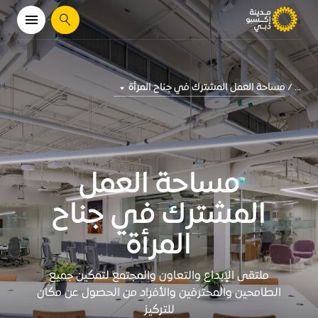
يبحث
مساحة العمل المشترك في جناح المرأة
...
مساحة العمل
المشترك في جناح
المرأة
ملتقى الإبداع والتعاون والمجتمع لتمكين جميع
الطامحين والمحترفين والأفراد من الحصول عن مكان
للتركيز