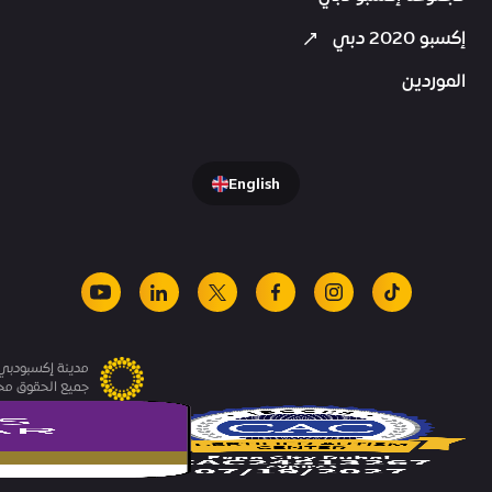
إكسبو 2020 دبي
الموردين
English
youtube
linkedin
facebook
x
instagram
tiktok
مدينة إكسبودبي.
جميع الحقوق م