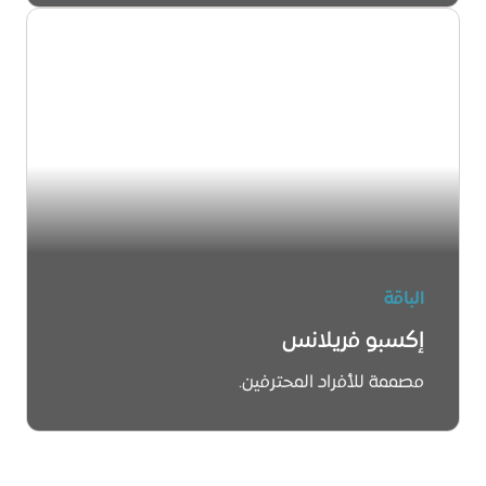
استكشف
الباقة
إكسبو فريلانس
مصممة للأفراد المحترفين.
استكشف