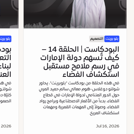
بلو برينت
التصميم
بلو برين
البودكاست | الحلقة 14 –
كيف تُسهم دولة الإمارات
التع
في رسم ملامح مستقبل
لبنا
استكشاف الفضاء
العن
في هذه الحلقة من بودكاست "بلوبرينت"، يحاور
في هذه
شولتو دوغلاس-هوم معالي سالم حميد المري
شولتـو
حول الدور المتنامي لدولة الإمارات في قطاع
كليّة د
الفضاء، بدءاً من الأقمار الاصطناعية وبرامج رواد
الصمود 
الفضاء، وصولاً إلى المهمات القمرية ومهمات
استكشاف المريخ.
, 2026
Jul 16, 2026