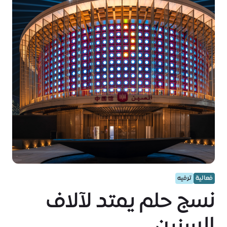
فعالية
ترفيه
نسج حلم يمتد لآلاف
السنين