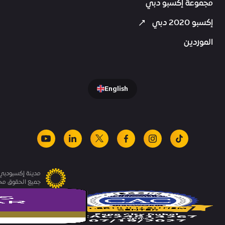
مجموعة إكسبو دبي
إكسبو 2020 دبي
الموردين
English
youtube
linkedin
facebook
x
instagram
tiktok
مدينة إكسبودبي.
جميع الحقوق م