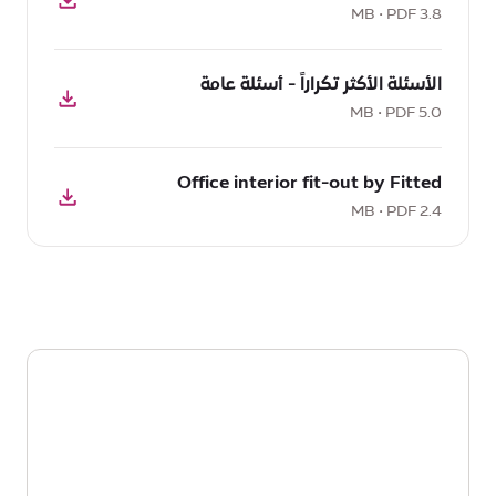
كتيب
3.8 MB • PDF
مجتمع
تحميل
الأعمال,
الأسئلة الأكثر تكراراً - أسئلة عامة
PDF:
3.8
5.0 MB • PDF
الأسئلة
MB
الأكثر
تحميل
تكراراً
Office interior fit-out by Fitted
PDF:
-
Office
2.4 MB • PDF
أسئلة
interior
عامة,
fit-
5.0
out
MB
by
Fitted,
2.4
MB