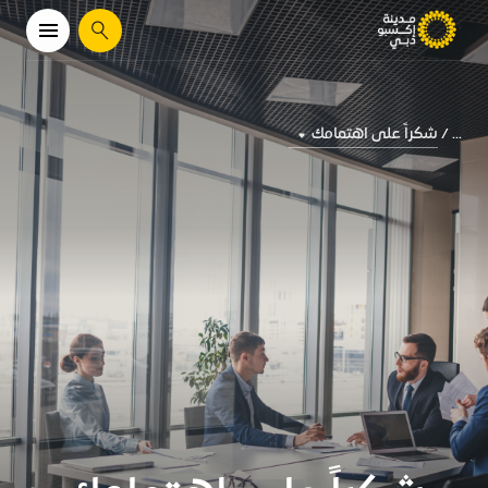
يبحث
شكراً على اهتمامك
...