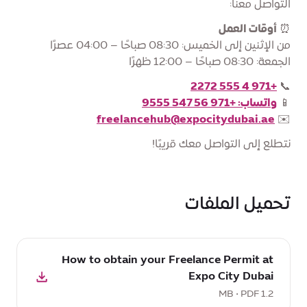
التواصل معنا:
⏰
أوقات العمل
من الإثنين إلى الخميس: 08:30 صباحًا – 04:00 عصرًا
الجمعة: 08:30 صباحًا – 12:00 ظهرًا
+971 4 555 2272
📞
📱
واتساب: +971 56 547 9555
freelancehub@expocitydubai.ae
✉️
نتطلع إلى التواصل معك قريبًا!
تحميل الملفات
تحميل
How to obtain your Freelance Permit at
PDF:
Expo City Dubai
How
1.2 MB • PDF
to