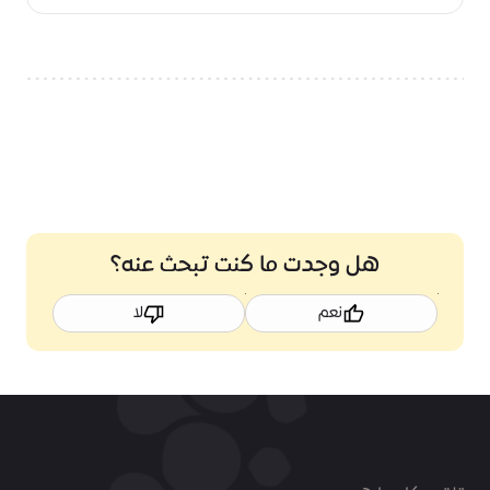
obtain
your
Freelance
Permit
at
Expo
City
Dubai,
1.2
MB
هل وجدت ما كنت تبحث عنه؟
نعم
لا