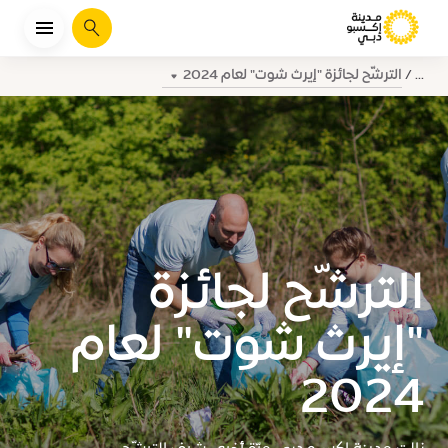
يبحث
الترشّح لجائزة "إيرث شوت" لعام 2024
...
الترشّح لجائزة
"إيرث شوت" لعام
2024