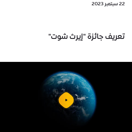
22 سبتمبر 2023
تعريف جائزة "إيرث شوت"
شغل
الفيديو