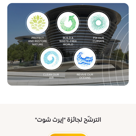
الترشّح لجائزة "إيرث شوت"