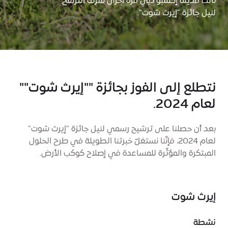
نالت مدينة إكسبو دبي مرّة أخرى شرف الترشّح
لنيل جائزة "إيرث شوت".
نتطلع إلى الفوز بجائزة ""إيرث شوت""
لعام 2024.
بعد أن حصلنا على ترشيح رسمي لنيل جائزة "إيرث شوت"
لعام 2024، فإنّنا نستغلّ خبرتنا الطويلة في طرح الحلول
المبتكرة والمؤثّرة للمساعدة في إصلاح كوكب الأرض.
إيرث شوت
نشطة