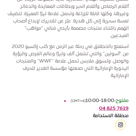
أقلام الرصاص وأقلام الحبر وبطاقات المعايدة والدفاتر
وغيرها، وكلها قابلة للزراعة وتحمل علامة تيرّا المميزة، لتضيف
لمسة سحرية إلى كل هدية. عبّر عن تقديرك لإبداع أصحاب
الهمم باقتناء منتجات مصممة بأيدي فناني "مواهب"
المبدعين.
استمتع بالانطلاق في رحلة عبر الزمن مع كتب إكسبو 2020
من "أسولين" والتي تشمل ألف وتيرّا وعالم الفرص والرؤية
والوصل. وتسوق ملابس تحمل علامة "WWF" والمنتجات
اليدوية الإماراتية التي صنعتها مؤسسة الغدير للحرف
الإماراتية.
مفتوح
•
10:00-18:00
(GMT+4)
‎04 825 7619
منطقة الاستدامة
instagram