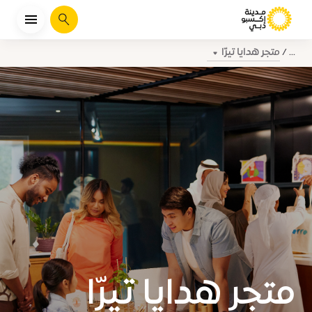
يبحث
متجر هدايا تيرّا
...
متجر هدايا تيرّا