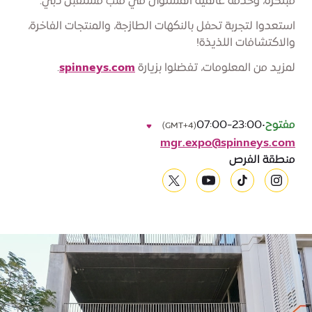
مبتكرة، وخدمة عالمية المستوى في قلب مستقبل دبي.
استعدوا لتجربة تحفل بالنكهات الطازجة، والمنتجات الفاخرة،
والاكتشافات اللذيذة!
لمزيد من المعلومات، تفضلوا بزيارة
spinneys.com
.
مفتوح
•
07:00-23:00
(GMT+4)
mgr.expo@spinneys.com
منطقة الفرص
youtube
x
tiktok
instagram