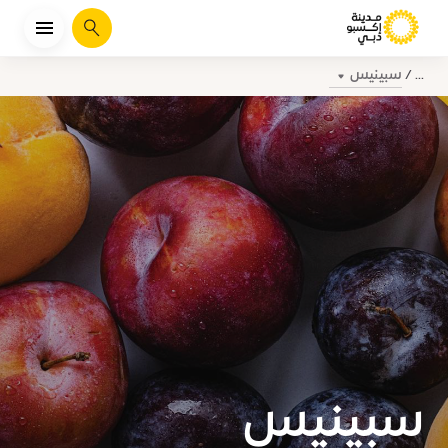
يبحث
سبينيس
...
سبينيس