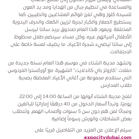
الشمالي. ويمكن للزوار الدخول إلى مصنع الألعاب
والمساعدة في تنظيم جبال من الهدايا ومد يد العون
للسيدة كلوز وهي تفرز قوائم المشاغبين والطيبين، كما
يستطيع الصغار والكبار تجربة تزيين الكعك والحرف اليدوية
المختلفة. ويعود هذا العام صندوق بريد سانتا ليرسل
الأطفال أمنياتهم عبره، وكل مساء، سينضم طفل محظوظ
إلى سانتا ليضيء شجرة الأعياد، ما يضيف لمسة خاصة على
الاحتفالات.
وتشهد مدينة الشتاء في موسم هذا العام نسخة جديدة من
حفلات "كارولز باي كاندلايت" الشهيرة، مع أوركسترا الفردوس
التي ستقدم مجموعة من أغاني الأعياد المفضلة بصحبة
طلاب المدارس.
تفتح مدينة الشتاء أبوابها من الساعة 14:00 إلى 22:00
يوميًا، وتبدأ أسعار الدخول من 40 درهمًا إماراتيًا للبالغين
ومجانًا لمن هم دون سن 5 سنوات وأصحاب الهمم. وتتطلب
بعض النشاطات والورش رسوماً إضافية.
سيتم الإعلان عن المزيد من التفاصيل قريبًا على
.
expocitydubai.com