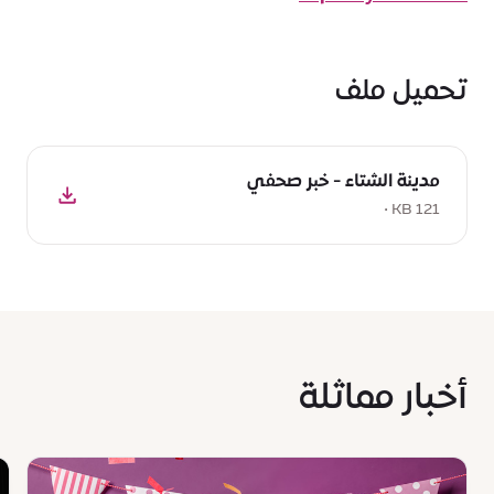
تحميل ملف
تحميل
مدينة الشتاء - خبر صحفي
:
مدينة
121 KB •
الشتاء
-
خبر
صحفي,
121
KB
أخبار مماثلة
s
News