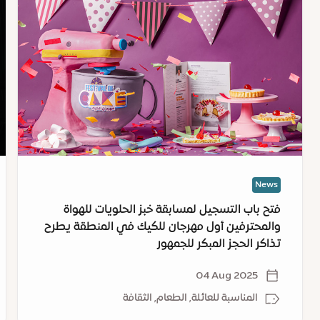
:
:
فتح
ري
باب
ال
التسجيل
تز
لمسابقة
جن
خبز
ال
الحلويات
وت
للهواة
جن
والمحترفين
ال
أول
ف
مهرجان
إك
News
للكيك
25
في
أو
فتح باب التسجيل لمسابقة خبز الحلويات للهواة
المنطقة
والمحترفين أول مهرجان للكيك في المنطقة يطرح
يطرح
تذاكر الحجز المبكر للجمهور
تذاكر
الحجز
04 Aug 2025
المبكر
المناسبة للعائلة, الطعام, الثقافة
للجمهور