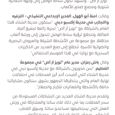
"تويز آر أص"، وتشهد تحول ساحة الوصل إلى وجهة احتفالية
شتوية ومصنعٍ ضخمٍ للألعاب.
وقالت
آمنة أبو الهول، المدير الإبداعي التنفيذي - الترفيه
والتجارب في مدينة إكسبو دبي
: "ستكون مدينة الشتاء هذا
العام بالشراكة مع "تويز آر أص" تجربة رائعة لجميع أفراد
العائلة، ونتطلع لرؤية ساحة الوصل تتحول إلى ورشة ألعاب
مذهلة، مع مجموعة من الأنشطة الشيقة والعروض البصرية
والضوئية الآسرة. نتطلع إلى صنع العديد من الذكريات
السحرية مع زوارنا في هذا الموسم الاحتفالي".
وقال
باش رمزان، مدير عام "تويز آر أص" في مجموعة
الفطيم
: "نحن فخورون بالشراكة مع مدينة إكسبو دبي في
مدينة الشتاء التي أصبحت أحد أبرز المحطات في احتفالات
نهاية العام والتي ينتظرها الجمهور بشوق، ستكون مشاركتنا
حافلة بالأنشطة والفعاليات للكبار والصغار".
وتقدم مدينة الشتاء العديد من النشاطات المستوحاة من
سحر العطلات بما في ذلك لقاء سانتا والمشاركة في ورش
العمل التي يستضيفها مساعدو سانتا، وسوق القطب