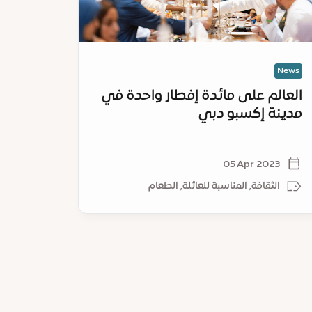
نة
من
بو
فعالية
ي
"حيّ
رمضان"
العائلية
News
News
العالم على مائدة إفطار واحدة في
مدينة إكسبو دبي
الثاني
العائلي
024
05 Apr 2023
الثقافة, المناسبة للعائلة, الطعام
المن