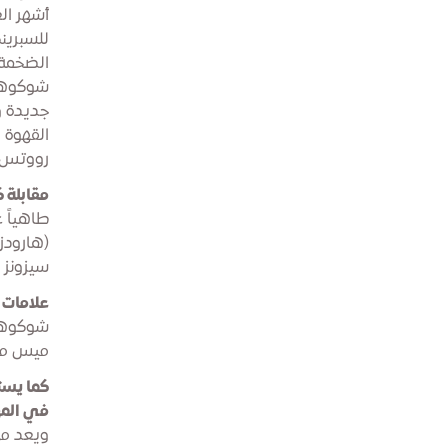
أشهر الع
للسبرين
الضخمة 
شوكوهول
جديدة و
القهوة 
رووتس"
مقابلة ك
طاهياً ع
(هارودز
سيزونز د
علامات 
شوكوهول
ميس مات
كما يست
في المه
ويعد مه