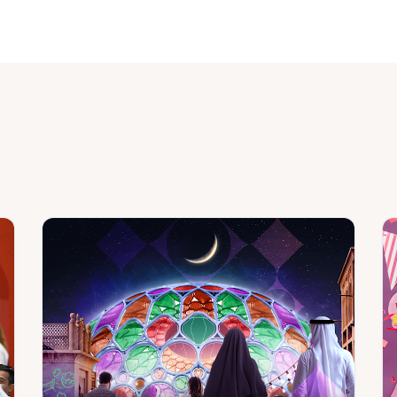
F
prog
acti
ws
News
:
:
r
مدينة
الع
إكسبو
عل
دبي
مائ
تنظم
إفط
"حي
واح
رمضان"
في