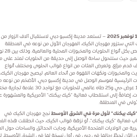
– تستعد مدينة إكسبو دبي لاستقبال آلاف الزوار من
ت التي ستزور مهرجان الكيك، المهرجان الأول من نوعه في المنطقة
المتخصص بكل أنواع الحلوي
سمبر، حيث ستتحول ساحة الوصل إلى حديقة من الحلويات تمتد على 
آلاف قدم مربّع، وتعرض المئات من انواع قوالب الحلوى ومختلف أنواع
ت والمخبوزات ونكهات القهوة من أنحاء العالم، ليصبح مهرجان الكيك، 
ات الرئيسية لموسم الوصل في مدينة إكسبو دبي، الأضخم من نوعه مع
من 100 عرض حي و25 طاه عالمي للحلويات مع تواجد 30 علامة 
ات، إضافةً إلى استقطاب فعالية "كيك بيكنك" الأمريكية والمشهورة عال
لأولى في المنطقة.
"كيك بيكنك" لأول مرة في الشرق الأوسط
نجح مهرجان الكيك في
 فعالية "كيك بيكنك"، أو نزهة قوالب الكيك، حيث انطلقت هذه الفع
رية من الولايات المتحدة الأمريكية، وجابت الحدائق والساحات حول الع
الآن تحطّ رحالها في دبي في أول نسخة لها في الشرق الأوسط، ل