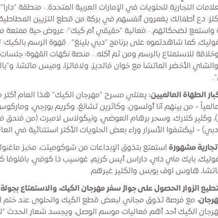
لامات التجارية للحلويات في الإمارات العربية المتحدة. · منطقة "دارا"
كلز: دع أطفالك يغمرون أنفسهم في بركة من قطع التزيين المطاطية
واستمع لضحكاتهم. · فعالية "حقيقي أم كيك": عروض حية ممتعة من
يك، كما شاهدتموه على برنامج "دبي بلينغ" · قهوة الرسم بالكيك: ت
خلاقة للاستمتاع بالرسم ومن ثم أكله. · منصة نكهات القهوة: جلسات
والشاي الأخضر الماتشا مع خوان فالديز، ولافاتزا، وميس ماتشا، و"با
.
بار الطهاة العالميين:
المياً - من بينهم آنا أولسون، وكاثرين تشانغ، وكريم بورجي، وماركوس
)، وكلير كلارك، وسحر برهام العوضي، ونيكولاس لامبرت (من فندق فو
بي) - ليكشفوا الأسرار وراء بعض الحلويات الأكثر استثنائية في العال
تجارية مشهورة
استمتع بتذوق الإبداعات من شوكوميلت، مخبز ماغنولي
يك، بايك ماي داي، داراس أيس كريم، غوسيب ذا كوفي، بافلوفا ك
شا، هاوس اوف بوبس والكثير غيرهم.
طيع الزوار الحصول على جواز سفر مهرجان الكيك، والاستمتاع بجولة
رجان،
مع فرصة تذوق مجاني لبعض قطع الكيك والحلوى عند ختم الج
رجان الكيك أحد أهم فعاليات موسم الوصل، ويجسد شعار الحدث "لك