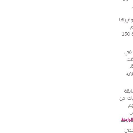
وغيرها
م
الأرقام القياسية، احتفاءً بالشغف العالمي بفنون الكيك. سعر تذكرة المشاركة 150
 في
غت
مؤلفة من 24 طبقة.
رى،
ابقة
ات، من
هم
ش
لرابط
حدى