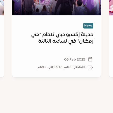
في
مدي
نسخته
إكس
الثالثة
دب
News
مدينة إكسبو دبي تنظم "حي
رمضان" في نسخته الثالثة
05 Feb 2025
الثقافة, المناسبة للعائلة, الطعام