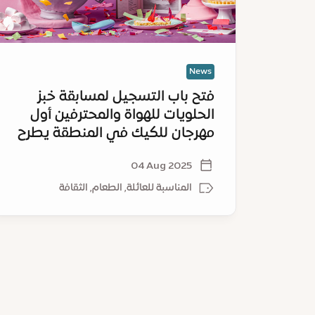
للهواة
والمحترفين
أول
مهرجان
للكيك
News
في
فتح باب التسجيل لمسابقة خبز
المنطقة
الحلويات للهواة والمحترفين أول
يطرح
مهرجان للكيك في المنطقة يطرح
تذاكر
تذاكر الحجز المبكر للجمهور
الحجز
04 Aug 2025
المبكر
للجمهور
المناسبة للعائلة, الطعام, الثقافة