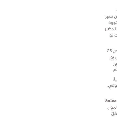
 مخبز
جربة
 تحضير
ك تو
يعتلي مسرح "مهرجان الكيك" هذا العام أكثر من 25
 بور
ر
م.
ا،
وفي،
 ممتعة
واز.
لّ