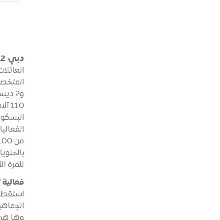
دبي، 12 نوفمبر 2025
العائلا
و2 دي
110 
البسكوي
الفعالي
بالحلوي
للمرة ا
فعالية 
استقطاب
الجماهي
وها هي 