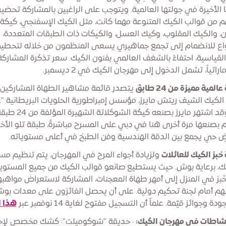
الأخيرة في جولتها العالمية. ويتوجب على الراغبين بالمشاركة تحضير
هم من قوالب الكيك المتنوعة مهما كانت، مثل الكيك الإسفنجي، كيكة
، والكيك المقلوب، وكيك العسل، والكيكات ذات الطبقات المتعددة، 
واع للانضمام إلى تجمع جماهيري يسعى المنظمون من خلاله لتحطي
اراتياً، تشمل الدخول إلى مهرجان الكيك في 2 ديسمبر.
لمية مميزة من 24 طابق
يتصدر قائمة مشاهير الطهاة المشاركين
الكيك الشيف ريتش مايرز، مؤسس إمبراطورية الحلويات البريطانية "
بيكد". وقد اشتهر مايرز بصنعه كيكة الشوكلاتة الشهيرة ال
بصنعها مرة أخرى هنا في دبي على المسرح مباشرةً، طبقة تلو الأخ
 حي يجمع بين الدقة الهندسية وفن الطبخ في أعلى مستوياته.
خبز الكيك للعائلات
ولزيادة أجواء المرح في المهرجان، يتم تنظيم مس
يك، برعاية بوش. حيث يستطيع صانعو قوالب الكيك من جميع المستوي
خَبز في المنزل إلى أمهر طهاة المعجنات، المشاركة لاستعراض مواهب
تهم أمام لجنة تحكيم دولية. على أن يحصل الفائزون على معدات بو
ودة وجوائز قيّمة. علماً أن التسجيل مفتوح لغاية 14 نوفمبر عبر
هذا ا
شاطات في مهرجان الكيك:
· حديقة "شوكوميلت": كشك مخصص لإ