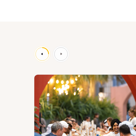
News
Ne
:
الم
مدينة
ى
إكسبو
دة
دبي
ار
تنظم
دة
الدورة
الثانية