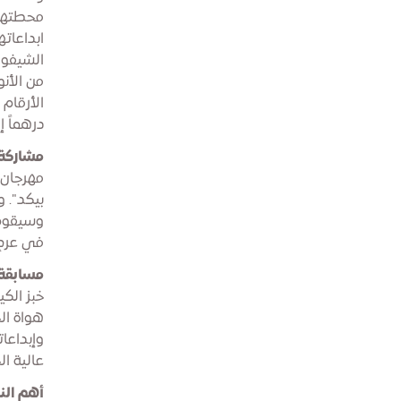
محطتها 
ابداعات
الشيفون
من الأن
درهماً إم
مشاركة عا
مهرجان 
وسيقوم 
في عرضٍ
مسابقة 
خبز الك
هواة ال
وإبداعا
عالية الج
أهم الن