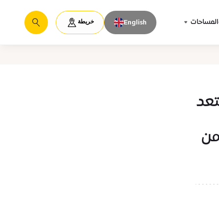
خريطة
المساحات
English
يبحث
تعد
من