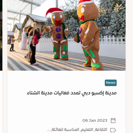
:
:
مدينة
فع
إكسبو
مد
دبي
إك
تمدد
دب
فعاليات
ف
مدينة
شه
الشتاء
أك
23
News
مدينة إكسبو دبي تمدد فعاليات مدينة الشتاء
06 Jan 2023
الثقافة, التعليم, المناسبة للعائلة, ...