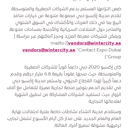
ضمن التزامها المستمر بدعم الشركات الصغيرة والمتوسطة،
تقدم مدينة إكسبو دبي مجموعة متنوعة من خيارات منافذ
البيع بما في ذلك العربات والأكشاك في السوق الشتوي
والمتاجر حول الشلالات السريالية والأجنحة بمساحات متنوعة،
ويمكن للشركات معرفة المزيد وحجز أماكنهم عبر مراسلة [
[(mailto:
vendors@wintercity.ae
vendors@wintercity.ae
"Contact Expo Dubai
Group").
كان إكسبو 2020 دبي داعماً قوياً للشركات الصغيرة
والمتوسطة، حيث منحها عقوداً بقيمة 6.8 مليار درهم وقدم
دعماً كبيراً لهذا القطاع الحيوي، وتستمر مدينة إكسبو دبي
في تقديم الدعم بتوفير منصة تجارية مميزة للتعامل مع آلاف
الزوار، حيث تستفيد الشركات المشاركة من تحقيق الشهرة
لعلاماتها التجارية.
وستقدم مدينة الشتاء نشاطات خاصة بفترة احتفالات نهاية
العام والعام الجديد على مدار كل أيام الأسبوع تشمل تجارب
ترفيهية مشوقة لجميع أفراد العائلة.