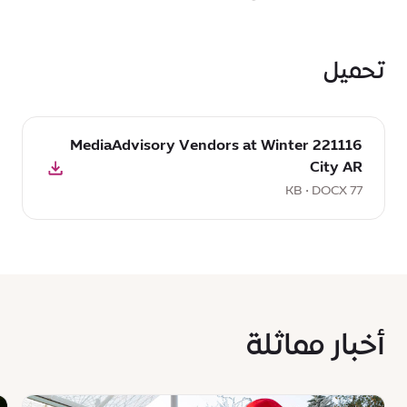
تحميل
تحميل
221116 MediaAdvisory Vendors at Winter
DOCX:
City AR
221116
MediaAdvisory
77 KB • DOCX
Vendors
at
Winter
City
AR,
77
أخبار مماثلة
KB
s
News