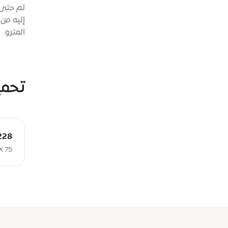
تم حتى 
إليه من
المترو.
تحمي
تحميل
DOCX:
ial teaser AR
230228
75 KB • DOCX
PRL
dential
teaser
AR,
75
KB