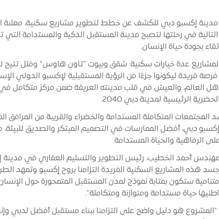
دينة إكسبو دبي للكشف عن خطط لتطوير مشاريع سكنية، معلنة ا
 التالية في رحلتها لتصبح مدينة المستقبل الذكية والمستدامة التي 
تقاء بجودة حياة الإنسان.
مشاريع عدة خيارات سكنية: شقق وبيوت "تاون هاوس" وفلل تتيح 
 فرصة فريدة ليكونوا جزءًا من الرؤية المستقبلية لإكسبو الدولي الإس
هل العالم، والعيش في قلب مدينته العريقة ضمن مركز متكامل في
حضرية الرئيسية لمدينة دبي 2040.
المجتمعات المتكاملة المستدامة والخضراء والقريبة من المرافق الم
إكسبو دبي، أفضل الممارسات في التصميم المبتكر والصديق للبيئة، م
على الرفاهية والحياة المستدامة.
مهندس أحمد الخطيب، رئيس التطوير والتسليم العقاري في مدينة 
جسد هذه المشاريع السكنية الفريدة التزامنا بروح إكسبو وتمهد الطر
متنامية ستكون بمثابة نموذج لمدن المستقبل المتمحورة حول الإنسان
اطنيها حياة مستدامة ومتوازنة ومتكاملة".
"المشروع هو دليل واضح على التزامنا ببناء مستقبل أفضل لدبي وإن