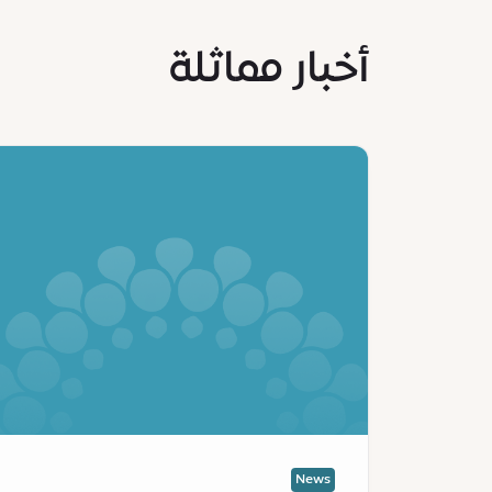
أخبار مماثلة
News
:
Ministry
of
Economy
and
Tourism,
Expo
City
Dubai
and
partners
launch
News