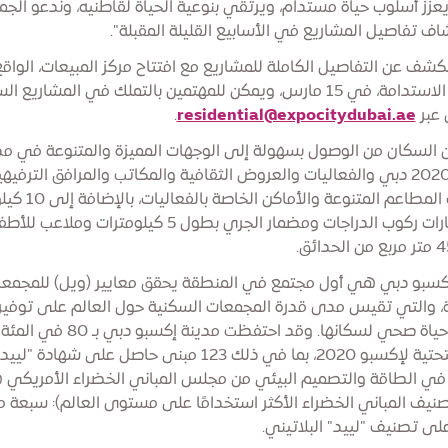
عزز أسلوب حياة مستدام، ويرتقي بنوعية الحياة لقاطنيه، وندعو الجم
ف تفاصيل المشاريع في الأسابيع القليلة المقبلة".
كشف عن التفاصيل الكاملة للمشاريع مع افتتاح مركز المبيعات، الوا
منطقة الاستدامة، في 15 مارس، ويمكن للمهتمين بالتملك في المشاريع 
 عبر
residential@expocitydubai.ae
.
السكان من الوصول بسهولة إلى الوجهات المميزة والمتنوعة في مد
إكسبو 2020 دبي والفعاليات والعروض الثقافية والمكاتب والمرافق الترفيه
وخيارات المطاعم المتنوعة والأ
من مسارات ركوب الدراجات ومضمار الجري بطول 5 كيلومترات وملاعب ل
كسبو دبي هي أول مجتمع في المنطقة يحقق معايير (ويل) للمجمع
، والتي تقيس مدى قدرة المجمعات السكنية حول العالم على توفير
أسلوب حياة صحي لسكانها. وقد احتفظت مدينة إكسبو دبي 
البنية التحتية لإكسبو 2020، بما في ذلك 123 مبنى حاصل على شهادة "ليي
ة في الطاقة والتصميم البيئي من مجلس المباني الخضراء الأمريكي 
نيف المباني الخضراء الأكثر استخدامًا على مستوى العالم): سبعة م
لى تصنيف "لييد" البلاتيني.