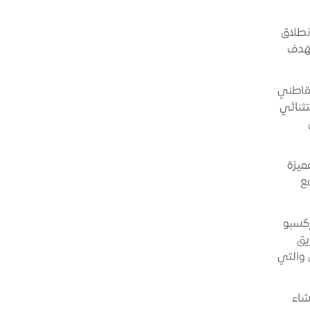
نطلاق
تهدف
لقاطني
تثنائي
ميزة
ع
إكسبو
يق
 والتي
شاء