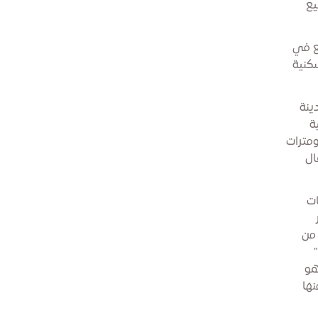
يع
قع في
السكنية
ينة
ية
ماكن الخاصة بالفعاليات، بالإضافة إلى 10 كيلومترات
لأطفال
ات
بـ 80 في المئة من
د"
هو
نها