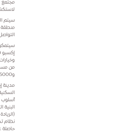
مجتمع ي
لاستكشا
سيتم ال
التواصل
سيتمكن 
و45000 متر مربع من الحدائق.
مدينة إ
السكنية
(الرياد
نظام تص
حاصلة ع