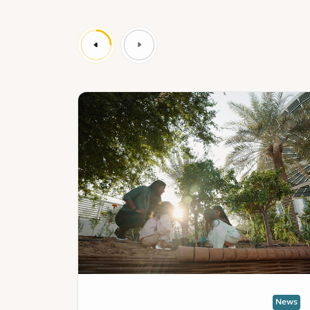
News
Ne
:
نة
مدينة
بو
إكسبو
ي
دبي
أ
تستقبل
د
الترشيحات
نازلي
لجائزة
طلاق
"إيرث
مر
شوت"
مارات
العالمية
ناخ
ب
News
News