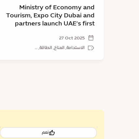
UAE’s
Ministry of Economy and
first
Tourism, Expo City Dubai and
Green
partners launch UAE’s first
Innovation
Green Innovation District – a
District
27 Oct 2025
–
catalyst for sustainable
a
growth
الاستدامة, المناخ, الطاقة, ...
catalyst
for
sustainable
growth
نعم