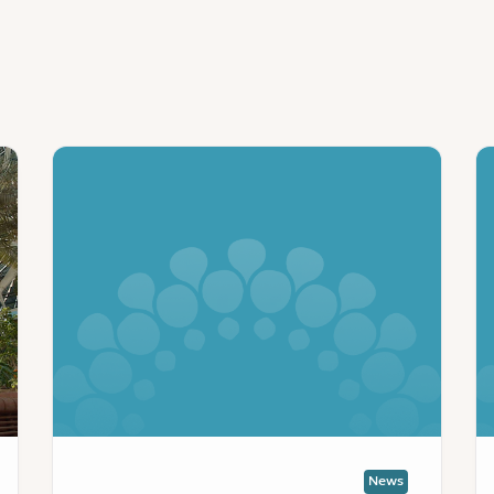
ws
News
:
:
المجتمع
مدي
الدبلوماسي
إكس
يبدأ
دب
رحلة
تبد
جديدة
الع
من
الت
التعاون
لان
في
مؤت
مدينة
الإ
إكسبو
للم
دبي
(كو
News