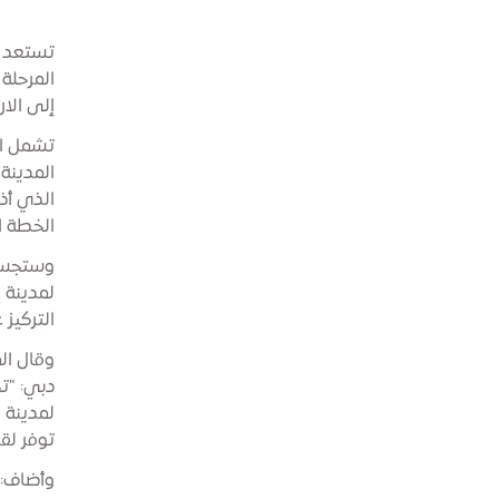
تستعد م
المرحلة
إلى الار
تشمل ال
المدينة
الذي أذ
الخطة ال
وستجسد 
لمدينة 
التركيز 
وقال ال
دبي: "ت
لمدينة 
توفر لق
وأضاف: 