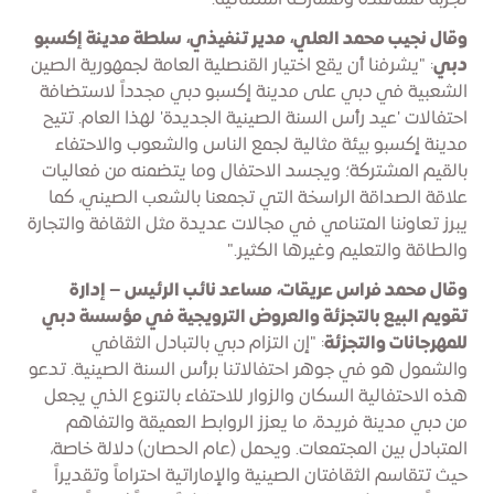
تجربة مشاهدة ومشاركة استثنائية.
وقال نجيب محمد العلي، مدير تنفيذي، سلطة مدينة إكسبو
دبي
: "يشرفنا أن يقع اختيار القنصلية العامة لجمهورية الصين
الشعبية في دبي على مدينة إكسبو دبي مجدداً لاستضافة
احتفالات 'عيد رأس السنة الصينية الجديدة' لهذا العام. تتيح
مدينة إكسبو بيئة مثالية لجمع الناس والشعوب والاحتفاء
بالقيم المشتركة؛ ويجسد الاحتفال وما يتضمنه من فعاليات
علاقة الصداقة الراسخة التي تجمعنا بالشعب الصيني، كما
يبرز تعاوننا المتنامي في مجالات عديدة مثل الثقافة والتجارة
والطاقة والتعليم وغيرها الكثير."
وقال محمد فراس عريقات، مساعد نائب الرئيس – إدارة
تقويم البيع بالتجزئة والعروض الترويجية في مؤسسة دبي
للمهرجانات والتجزئة
: "إن التزام دبي بالتبادل الثقافي
والشمول هو في جوهر احتفالاتنا برأس السنة الصينية. تدعو
هذه الاحتفالية السكان والزوار للاحتفاء بالتنوع الذي يجعل
من دبي مدينة فريدة، ما يعزز الروابط العميقة والتفاهم
المتبادل بين المجتمعات. ويحمل (عام الحصان) دلالة خاصة،
حيث تتقاسم الثقافتان الصينية والإماراتية احتراماً وتقديراً