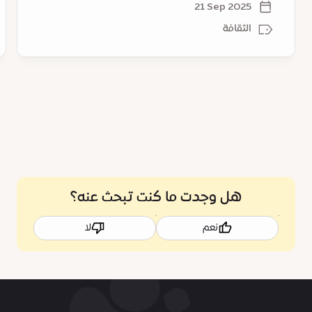
بي
21 Sep 2025
ال
الثقافة
ال
هل وجدت ما كنت تبحث عنه؟
نعم
لا