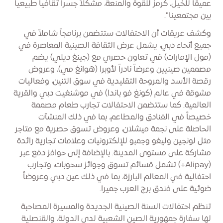
عميقاً للخيل، كرمز للقوة والمنعة، مشكلاً جسراً ثقافياً طبيعياً
بين مجتمعينا".
وكشف عريقات أن الاحتفالات ستتضمن برنامجاً شاملاً في
جميع أنحاء دبي، يشمل عرض الثقافة الصينية المعاصرة في
(مول الإمارات) في تعاون حصري مع (جينغ ديلي) يضم
مصممين صينيين وعرضاً نادراً لأوبرا (هوانغ مي)، وعروض
رقصة الأسد والمروحة التقليدية في سوق التنين، وفعاليات
مشوقة في عالم (كونغ فو باندا) في موشنغيت دبي والقرية
العالمية. كما ستتضمن الاحتفالات تجارب طعام مصممة
خصيصاً في الفنادق والمطاعم، بما في ذلك المنشآت
الحاصلة على نجمة ميشلان، وعروض تسوق حصرية مع متاجر
مثل لونجين وليغو وجمبو للإلكترونيات وعلامات تجارية رائدة
مشاركة على مستوى المدينة. بالإضافة إلى حوافز دفع عبر
(Alipay+) تشمل قسائم تسوق وجوائز سحوبات، وتجارب
احتفالية في المعالم البارزة، بما في ذلك عين دبي وعروضاً
ضوئية على فندق برج العرب جميرا.
تنظم احتفالات السنة الصينية الجديدة والمسيرة المصاحبة
لها سفارة جمهورية الصين الشعبية لدى الدولة، والقنصلية