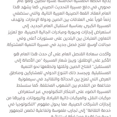
بداية الخطة الخمسية الخامسة عشرة للصين، وهو عام
محوري في دفع مسيرة التحديث الصيني. كما يشهد هذا
العام انعقاد القمة الصينية العربية الثانية، والتي ستضفي
زخماً قوياً على العلاقات بين الصين ودولة الإمارات. وتهدف
المسيرة الكبرى، بمناسبة استقبال العام الجديد، إلى
استعراض إنجازات وحيوية ومبادرات الجالية الصينية، مع تعزيز
التعاون المتبادل بين البلدين على مستويات أعلى وفي
مجالات أوسع، لفتح فصل جديد في مسيرة التنمية المشتركة.
وأكدت سعادة القنصل العام على أن حدث هذا العام هو
الأكبر على الإطلاق؛ ويبرز شعار المسيرة "من الأصالة إلى
المستقبل" انفتاح الصين وثقتها وتطلعها نحو التنمية
المستقبلية. ويجسد ذلك التنوع الدولي للمشاركين ومناطق
العرض التي تمزج بين الحداثة والتقاليد في سيمفونية
متناغمة من التقدم بين الشعوب المختلفة. كما ستسلط
المسيرة الضوء على الابتكار التكنولوجي عبر استعراض
مركبات النقل، والمركبات ذاتية القيادة، والروبوتات، وغيرها من
إنجازات الشركات الصينية، مما يحول مفهوم "التكنولوجيا في
خدمة الثقافة" إلى تجارب ملموسة وتفاعلية تضمن للجمهور