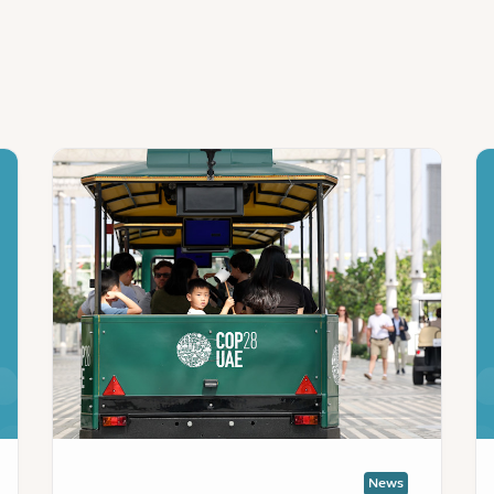
ws
News
:
:
تعهدات
الم
وتجارب
الد
ملهمة
يبد
لزوار
رحل
المنطقة
جدي
الخضراء
من
في
الت
مدينة
في
إكسبو
مدي
دبي
إكس
ضمن
دب
News