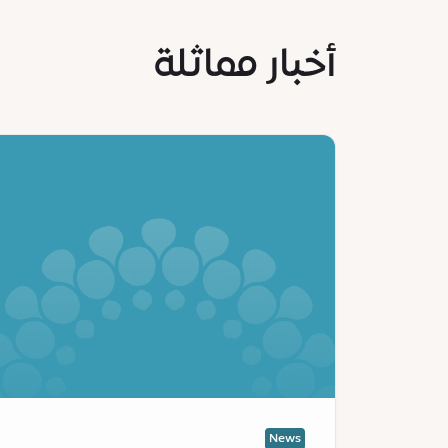
أخبار مماثلة
News
:
Ministry
of
Economy
and
Tourism,
Expo
City
Dubai
and
partners
launch
News