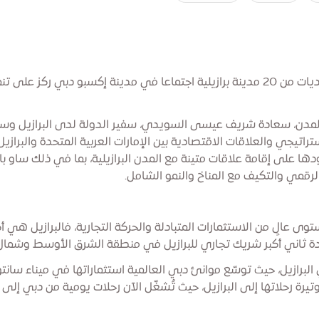
دبي، 27 أكتوبر 2025 –عقد قادة المدن ورؤساء البلديات من 20 مدينة برازيلية اجتماعا في م
للمدن، سعادة شريف عيسى السويدي، سفير الدولة لدى البرازيل وسعا
تيجي والعلاقات الاقتصادية بين الإمارات العربية المتحدة والبرازيل
هودها على إقامة علاقات متينة مع المدن البرازيلية، بما في ذلك ساو با
رقمي والتكيف مع المناخ والنمو الشامل.
ستوى عالٍ من الاستثمارات المتبادلة والحركة التجارية، فالبرازيل هي أ
لمتحدة ثاني أكبر شريك تجاري للبرازيل في منطقة الشرق الأوسط وشمال 
البرازيل، حيث توسّع موانئ دبي العالمية استثماراتها في ميناء سا
تيرة رحلاتها إلى البرازيل، حيث تُشغّل الآن رحلات يومية من دبي إلى 