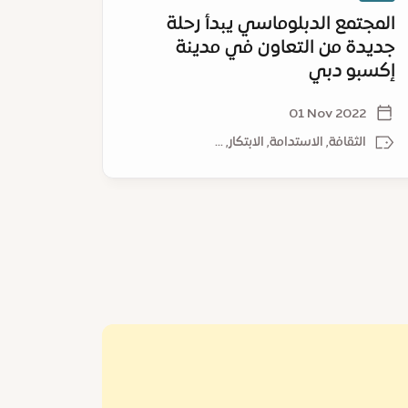
28)
المجتمع الدبلوماسي يبدأ رحلة
مدينة 
جديدة من التعاون في مدينة
التنازل
إكسبو دبي
للمناخ (
022
01 Nov 2022
الثقافة, الاستدامة, الابتكار, ...
المن