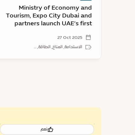
UAE’s
Ministry of Economy and
first
Tourism, Expo City Dubai and
Green
partners launch UAE’s first
Innovation
Green Innovation District – a
District
27 Oct 2025
–
catalyst for sustainable
a
growth
الاستدامة, المناخ, الطاقة, ...
catalyst
for
sustainable
growth
نعم