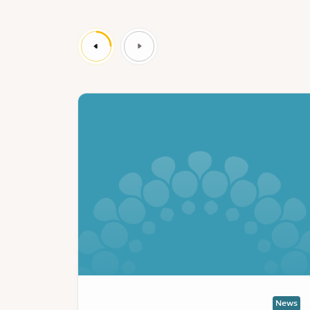
News
Ne
:
جتمع
مدينة
بلوماسي
إكسبو
أ
دبي
ة
تبدأ
دة
العد
التنازلي
عاون
لانطلاق
مؤتمر
نة
الإمارات
بو
للمناخ
ي
(كوب
News
News