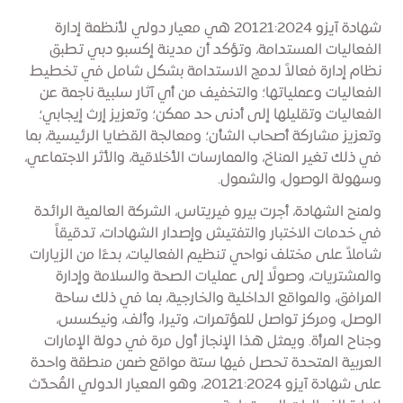
شهادة آيزو 20121:2024 هي معيار دولي لأنظمة إدارة
الفعاليات المستدامة، وتؤكد أن مدينة إكسبو دبي تطبق
نظام إدارة فعالاً لدمج الاستدامة بشكل شامل في تخطيط
الفعاليات وعملياتها؛ والتخفيف من أي آثار سلبية ناجمة عن
الفعاليات وتقليلها إلى أدنى حد ممكن؛ وتعزيز إرث إيجابي؛
وتعزيز مشاركة أصحاب الشأن؛ ومعالجة القضايا الرئيسية، بما
في ذلك تغير المناخ، والممارسات الأخلاقية، والأثر الاجتماعي،
وسهولة الوصول، والشمول.
ولمنح الشهادة، أجرت بيرو فيريتاس، الشركة العالمية الرائدة
في خدمات الاختبار والتفتيش وإصدار الشهادات، تدقيقاً
شاملاً على مختلف نواحي تنظيم الفعاليات، بدءًا من الزيارات
والمشتريات، وصولًا إلى عمليات الصحة والسلامة وإدارة
المرافق، والمواقع الداخلية والخارجية، بما في ذلك ساحة
الوصل، ومركز تواصل للمؤتمرات، وتيرا، وألف، ونيكسس،
وجناح المرأة. ويمثل هذا الإنجاز أول مرة في دولة الإمارات
العربية المتحدة تحصل فيها ستة مواقع ضمن منطقة واحدة
على شهادة آيزو 20121:2024، وهو المعيار الدولي المُحدّث