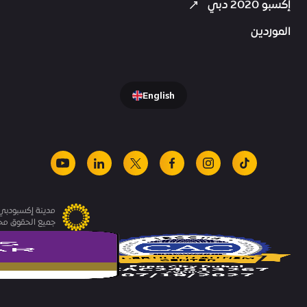
إكسبو 2020 دبي
الموردين
English
youtube
linkedin
facebook
x
instagram
tiktok
مدينة إكسبودبي.
جميع الحقوق م