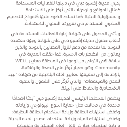
بدبي مدينة إكسبو دبي في دليلها للفعاليات المستدامة
كمثالٍ للمواقع والوجهات التي تُركز على الاستدامة
والمسؤولية البيئية. كما تسلط الضوء عليها كنموذجٍ للتصميم
الحضري المستدام في تقريرها السنوي للاستدامة.
ويأتي الحصول على شهادة إدارة الفعاليات المستدامة في
أعقاب حصول مدينة إكسبو دبي على شهادة وجهة معتمدة
للتوحد لما تقدمه من دعم للزوار المصابين بالتوحد والذين
يعانون من الاضطرابات الحسية. كما حققت المدينة في
سابقة هي الأولى من نوعها في المنطقة معايير WELL
Community، وهو معيار يُركّز على الصحة والرفاهية،
بالإضافة إلى تحقيقها معايير الفئة البلاتينية من شهادة "لييد
للمدن والمجتمعات"، والتي تُركّز على الشمول والتنمية
الاقتصادية والحفاظ على البيئة.
يتضمن المخطط الرئيسي لمدينة إكسبو دبي أيضًا أهدافًا
محددة في مجالات مثل: حماية التنوع البيولوجي وزيادته؛
وخفض استهلاك الطاقة وزيادة استخدام الطاقة النظيفة؛
وخفض استهلاك المياه وزيادة استخدام مصادر المياه البديلة؛
وزيادة استخدام خيارات النقل العام المستدامة منخفضة