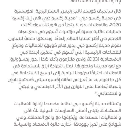
لإدارة الفعاليات المستدامة.
قال سانجيف كوسلا، نائب رئيس، الاستراتيجية المؤسسية
في مدينة إكسبو دبي: "مدينة إكسبو دبي هي إرث إكسبو
2020، والفعاليات جزء لا يتجزأ من هويتنا، سواء أكانت
فعاليات عائلية مميزة أم مؤتمرات تُسهم في دفع عجلة
التقدم في أكثر قضايا العالم إلحاحًا. وبصفتها منصةً للتعاون،
تقوم مدينة إكسبو دبي بدور هام كوجهةٍ للفعاليات ومركزٍ
للقطاعات الرئيسية التي تُسهم في تحقيق أجندة دبي
الاقتصادية (D33)، ونحن ملتزمون بأداء هذا الدور بمسؤوليةٍ
مع نمو مدينتنا وتطورها. تمثل شهادة آيزو للاستدامة في
الفعاليات اعترافًا بجهودنا الرامية إلى ترسيخ الاستدامة في
كل ما نقوم به، ما يُعزز من مكانة إكسبو سيتي كمجتمعٍ نابضٍ
بالحياة يُحافظ على التوازن بين الأثر الاجتماعي والبيئي
والاقتصادي."
وتمتلك مدينة إكسبو دبي نظاما مخصصا لإدارة الفعاليات
المستدامة، يتبنى أفضل الممارسات الدولية للأماكن
والفعاليات المستدامة، ويُكيّفها مع واقع المنطقة. وفي
شهادةٍ على تميز جهودها اختارت دائرة الاقتصاد والسياحة