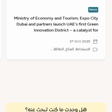
partners
لل
News
launch
UAE’s
Ministry of Economy and Tourism, Expo City
first
Dubai and partners launch UAE’s first Green
Green
Innovation District – a catalyst for
Innovation
sustainable growth
District
27 Oct 2025
–
الاستدامة, المناخ, الطاقة, ...
a
catalyst
for
sustainable
growth
هل وجدت ما كنت تبحث عنه؟