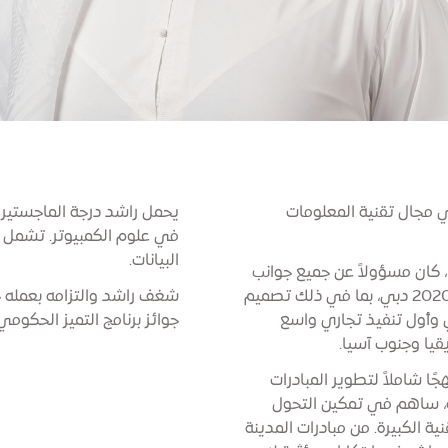
 تمتد لأكثر من 10 سنوات في مجال تقنية المعلومات
يحمل راشد درجة الماجستير ف
في علوم الكمبيوتر. تشمل اه
البيانات.
، كان مسؤولاً عن جميع جوانب
تقنية المعلومات والبنية التحتية للاتصالات لإكسبو 2020 دبي، بما في ذلك تصميم
شغف راشد والتزامه بعمله 
 وأول تنفيذ تجاري واسع
جوائز برنامج التميز الحكومي لد
جًا شاملاً لتطوير المبادرات
ية، ساهم في تمكين التحول
ة الكبيرة. من مبادرات المدينة