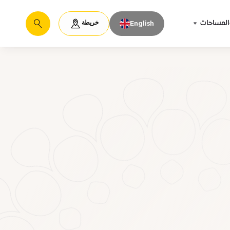
خريطة
المساحات
English
يبحث