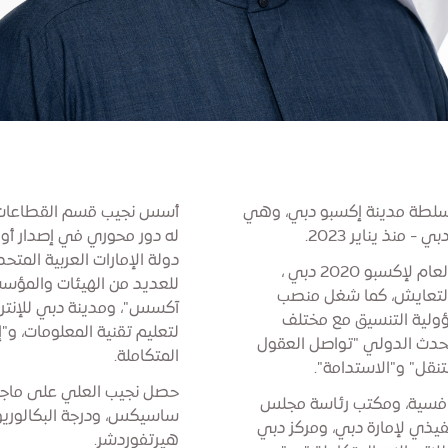
سلطة مدينة إكسبو دبي، وهي
أسس نجيب قسم القطاعات الا
منذ يناير 2023.
له دور محوري في إصدار أو
دولة الإمارات العربية الم
وقبل ذلك تولى نجيب العلي منصب نائب المفوض العام لإكسبو 2020 دبي ،
للعديد من الهيئات والمؤسس
 والتعايش، كما شغل منصب
آكسس"، ومدينة دبي للإنتر
ي حيث تولى مسؤولية التنسيق مع مختلف
لتعليم تقنية المعلومات، و"
لحدث الدولي "تواصل العقول
المتكاملة.
نقل" و"الاستدامة".
حصل نجيب العلي على ماجستي
افسية، ومكتب رئاسة مجلس
ساسيكس، ودرجة البكالوري
تنفيذي لإمارة دبي، ومركز دبي
هيرتفوردشر.