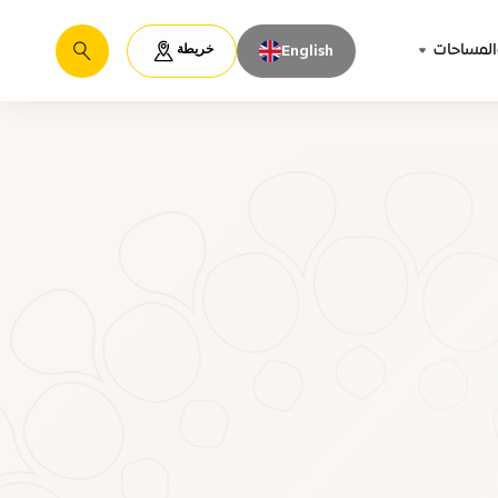
خريطة
المساحات
English
يبحث