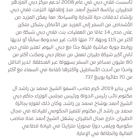
تأسست فلاي دبي في عام 2008 لدعم مركز دبي المزدهر
للطيران، برئاسة الشيخ أحمد. منذ إطلاقها، التزمت فلاي دبي
بإنشاء تدفقات حرة للتجارة والسياحة؛ مما يمكن المزيد من
الأشخاص من السفر إلى المزيد من الأماكن بشكل متكرر.
على مدى 14 عامًا من العمليات، بنت فلاي دبي شبكة من
أكثر من 115 وجهة، 77 منها كانت غير مخدومة سابقًا أو لديها
روابط جوية مباشرة قليلة جدًا مع دبي. اليوم، تعتبر فلاي دبي
ثاني أكبر شركة طيران تعمل من مطار دبي ومكنت أكثر من
80 مليون مسافر من السفر بسهولة عبر المنطقة. تدير الناقل
واحدًا من أحدث الأساطيل وأكثرها كفاءة في السماء مع أكثر
من 70 طائرة بوينغ 737.
في يناير 2019، كرم صاحب السمو الشيخ محمد بن راشد آل
مكتوم نائب رئيس الدولة ورئيس مجلس الوزراء حاكم دبي
الشيخ أحمد بوشاح محمد بن راشد، وكان ذلك لفوزه بجائزة
محمد بن راشد آل مكتوم للتميز الحكومي لقيادته في مجال
الطيران. خارج مجال الطيران، يشغل الشيخ أحمد عدة مناصب
حكومية ويلعب دورًا محوريًا متزايدًا في قيادة قطاعي
المالية والطاقة في الإمارة.