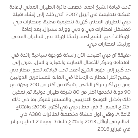
تحت قيادة الشيخ أحمد، خضعت دائرة الطيران المدني لإعادة
هيكلة تنظيمية في أبريل 2007. أدى ذلك إلى إنشاء هيئة
دبي للطيران المدني كهيئة تنظيمية محلية، ومطارات دبي
كمشغل لمطارات دبي و دبي وورلد سنترال. بعد إعادة
الهيكلة، أصبح الشيخ أحمد رئيسًا لهيئة دبي للطيران المدني
ورئيسًا لمطارات دبي.
حقيقة أن دبي أصبحت الآن راسخة كوجهة سياحية رائدة في
المنطقة ومركز للأعمال التجارية والتجارة والنقل، تعزى إلى
حد كبير إلى جهود الشيخ أحمد. تحت قيادته، تطور مطار دبي
ليصبح أكثر المطارات ازدحامًا في العالم للمسافرين الدوليين
ومن بين أكبر مراكز الشحن بشبكة من أكثر من 200 وجهة عبر
90 دولة تخدمها أكثر من 80 شركة طيران دولية. تم تمكين
ذلك بفضل التوسع التدريجي والمستمر للمركز، بما في ذلك
افتتاح المبنى 3 في مطار دبي في أكتوبر 2008؛ وافتتاح
قاعة A، وهي أول منشأة مخصصة لطائرات A380 في
العالم في أوائل 2013 وافتتاح قاعة D بقيمة 1.2 مليار دولار
في فبراير 2016.