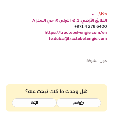
مغلق
الطابق الأرضي، 1، 2، المبنى X، حي السدر A
+971 4 279 6400
https://tractebel-engie.com/en
te.dubai@tractebel.engie.com
حول الشركة
هل وجدت ما كنت تبحث عنه؟
نعم
لا