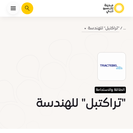
يبحث
"تراكتبل" للهندسة
...
الطاقة والاستدامة
"تراكتبل" للهندسة