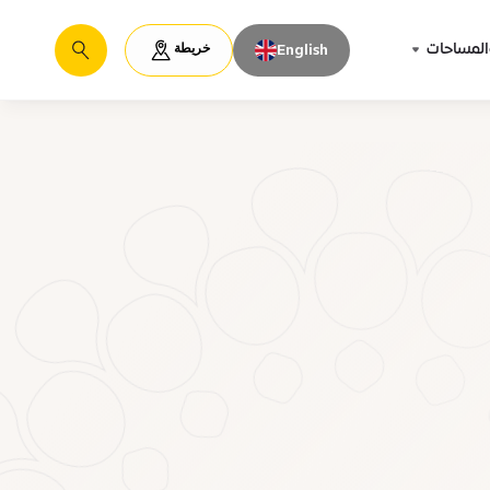
خريطة
المساحات
English
يبحث