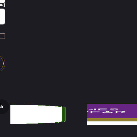
رقم
sh