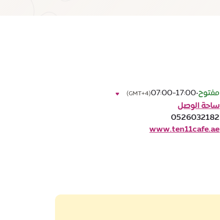
مفتوح
•
07:00-17:00
(GMT+4)
ساحة الوصل
0526032182
www.ten11cafe.ae