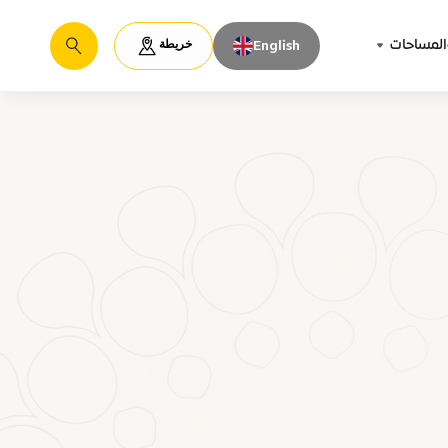
خريطة
المساحات
English
يبحث