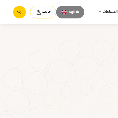
خريطة
المساحات
English
يبحث