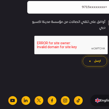
أوافق على تلقي اتصالات من مؤسسة مدينة اكسبو
دبي
ارسل
Engli
youtube
linkedin
facebook
x
instagram
tiktok