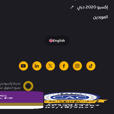
إكسبو 2020 دبي
الموردين
English
youtube
linkedin
facebook
x
instagram
tiktok
مدينة إكسبودبي.
جميع الحقوق م